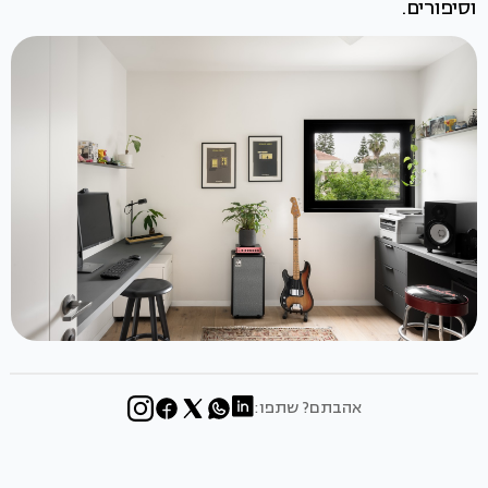
וסיפורים.
אהבתם? שתפו: