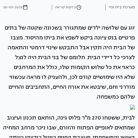
מערכת בית ונוי
5 דקות קריאה
26-03-2026
זוג עם שלושה ילדים שמתגורר בשכונה שקטה של בתים
פרטיים בנס ציונה ביקש לשפץ את ביתו מהיסוד. מצבו
של הבית היה תקין אבל התבקש שינוי דרמטי והתאמה
לצרכי כל דיירי הבית. חלומם של בני הבית היה לנצל
כראוי את כל שלוש הקומות שלו, כולל את המרחבים
שלא היו שימושיים קודם לכן, ולהעניק לו מראה עכשווי
מודרני וחם, שיבטא את אורח החיים, התחביבים והחיים
שלהם כמשפחה.
לבית, ששטחו 270 מ"ר פלוס גינה, הותאם תכנון ועיצוב
שמתאים לאופיים הפתוח והזורם, שבו ניכר מרחב המחיה
האישי והמשפחתי. מעצבת הפנים רויטל רודצקי כינתה