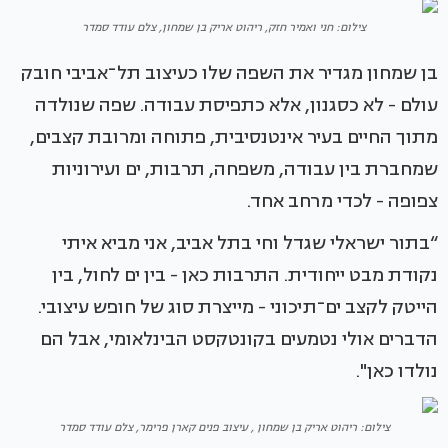
צילום: חני ואמיר חזק, ריהוט אריק בן שמחון, צלם עודד סמדר
בן שמחון מגדיר את השפה שלו כעיצוב תל־אביבי חובק
עולם - לא כסגנון, אלא כתפיסת עבודה. שפה שנולדה
מתוך החיים בעיר אינטנסיבית, פתוחה ומרובת קצבים,
שמחברת בין עבודה, משפחה, תרבות, ים ועירוניות
צפופה - לכדי מרחב אחד.
“בתור ישראלי שגדל וחי בתל אביב, אני מביא איתי
נקודת מבט ייחודית. התרבות כאן - בין ים לחול, בין
הייטק לקצב ים־תיכוני - מייצרת סוג של חופש עיצובי.
הדברים אולי נטמעים בקונטקסט הבינלאומי, אבל הם
נולדו כאן".
צילום: ריהוט אריק בן שמחון , עיצוב פנים קארן פרימר, צלם עודד סמדר