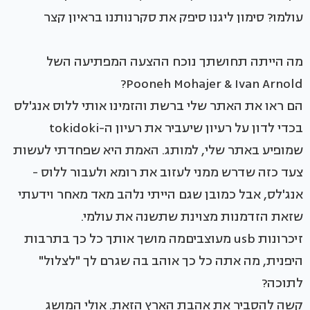
עולמו? סימון ליגנו סיפק את סקרנותנו בראיון קצר
מה הייתה תחושתך נוכח ההצעה המפתיעה השל
Pooneh Mohajer & Ivan Arnold?
הם ראו את האתר שלי ברשת והזמינו אותי ללוס אנג'לס
בכדי לדון על רעיון שיעביר את רעיון ה-tokidoki
שמופיע באתר שלי, למותג. האמת היא שפחדתי לעשות
צעד כזה שדרש ממני לעזוב את רומא ולעבור ללוס -
אנג'לס, אבל כמובן שגם הייתי נלהב מאד מאחר וידעתי
שזאת הזדמנות מצוינת שתשנה את עולמי.
זיכרונות usb מעוצביםמה מושך אותך כל כך בתרבות
היפנית, מה אתה כל כך אוהב בה שגרם לך "לצלול"
לתוכה?
קשה להסביר את אהבת הארץ הזאת. אולי המושג