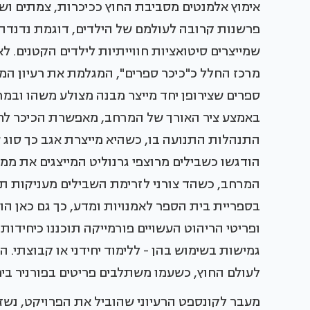
אימוץ אלמנטים מסביבת החוץ ככיכרות, צמתים וש
פרשנות קרובה לעולמם של הילדים, דוגמת נדנדת 
שמייצרים סיטואציות חווייתיות לילדים הקטנים. 
מרכז החלל כ"כיכר ספרים", המגלמת את רעיון המפ
ספרים שצירופן יחד מייצר מבנה מצולע משהו ובמרכ
באמצע ציר האורך של המרחב, מאפשרת הכיכר לח
התנהלות התנועה בו, כשהיא מייצרת אגב כך סוג ש
הודגשו כשבילים מרוצפי גרנוליט המייצגים את מ
המרחב, כשהד צורני לזרימת השבילים מעניקות ת
בספריית בית הספר לאמנויות ומדע, כך גם כאן הוגד
ופריטי הריהוט העשויים פורמייקה תוכננו כיחידו
גמישות בשימוש בהן - ללימוד יחידני או קבוצתי. הג
לעולם החוץ, כשעמו משתלבים פריטים בפורניר בירץ
מעבר לקונספט הרעיוני שהוביל את הפרויקט, נשזר 