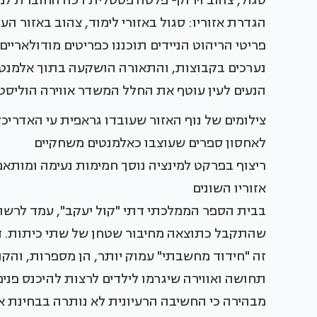
סגול, צהוב וירוק- פלטה פסטלית רכה החוברת למ
הגדרת אזוריו: סגול באזורי לימוד, צהוב באזור העי
פריטי הריהוט הניידים תוכננו כפריטים מודולאריי
נערכים בקבוצות, והתאורה הושקעה בתוך אלמנט ה
הנעים לעין עוטף את החלל המשדר אווירה הוליסט
צילומים של נוף האזור שעובדו גראפית עי האדריכל
לאחסון ספרים שעוצבו כאלמנטים משחקיים
ריצוף בפרקט למינציה נוסך חמימות נעימה ומותאם
אזוריו השונים
שהתקבל כתוצאה מחיבור שטחן של שתי כיתות. דוו
זה "חידוד מחשבתי" עמוק יותר, הן מספרות, והק
תחושה ואווירה שיגרמו לילדים לרצות להיכנס פני
מבהירה כי החשיבה הרעיונית לא נותרה בבחינת א