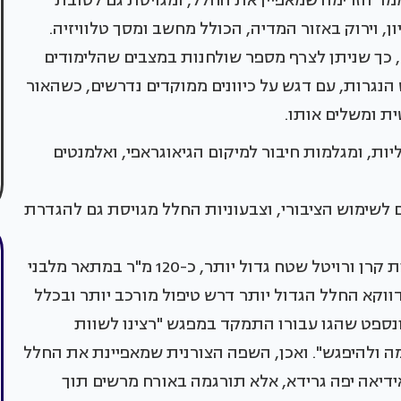
מד הזרימה שמאפיין את החלל, ומגויסת גם לטובת
ון, וירוק באזור המדיה, הכולל מחשב ומסך טלוויזיה.
ם, כך שניתן לצרף מספר שולחנות במצבים שהלימודים
נגרות, עם דגש על כיוונים ממוקדים נדרשים, כשהאור
ית ומשלים אותו.
יות, ומגלמות חיבור למיקום הגיאוגראפי, ואלמנטים
 לשימוש הציבורי, וצבעוניות החלל מגויסת גם להגדרת
בבית הספר הממלכתי דתי "קול יעקב", עמד לרשות קרן ורויטל שטח גדול יותר, כ-120 מ"ר במתאר מלבני
קא החלל הגדול יותר דרש טיפול מורכב יותר ובכלל
ונספט שהגו עבורו התמקד במפגש "רצינו לשוות
מה ולהיפגש". ואכן, השפה הצורנית שמאפיינת את החלל
ידיאה יפה גרידא, אלא תורגמה באורח מרשים תוך