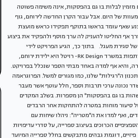
 מזמין לבלות בו גם בהפסקות, אינה משימה פשוטה
עוות של היום. אבל עבור הקרן החדשה לירוחם, גוף
צנע שאף עומד בראשו בתוקף תפקידו כראש מועצת
ך אף החליטו להעניק לה ערך מוסף ולהפקיד את ביצוע
 של סגירת מעגל. בתוך כך, הגיע הפרויקט לידי
האדריכליות רויטל רפופורט וקרן ארד-אלנקרי, שותפות במשרד RK Design- רויטל היא ילידת ירוחם,
רה, והיא אף למדה באחד מבתי הספר שנכלל בפרויקט.
נון ה"רגילות" שלנו, כמו מגורים למשל. הפרוגראמה
שדר נכונה ערכי תרבות וספר, חלל עוטף אשר מעבר
 לשהות בו גם בהפסקות" הן מספרות. בשלב המקדים
ך של סיעור מוחות במטרה להתחקות אחר הרבדים
ם, ואף למדו את ה"מטריה": ניהלו שיחות עם
פציפיים הכרוכים בעיצוב ספרייה, על סדרי עדיפויות
פיזיים, דוגמת גבהים מתבקשים בחלל ספרייה המיועד