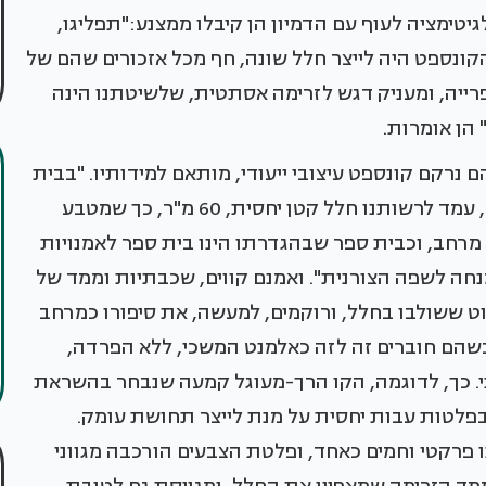
לגיטימציה לעוף עם הדמיון הן קיבלו ממצנע:"תפליגו,
 הקונספט היה לייצר חלל שונה, חף מכל אזכורים שהם של
רייה, ומעניק דגש לזרימה אסתטית, שלשיטתנו הינה
הן אומרות.
ם נרקם קונספט עיצובי ייעודי, מותאם למידותיו. "בבית
הספר המאוחד- בית ספר ממלכתי לאמנויות ומדע, עמד לרשותנו חלל קטן יחסית, 60 מ"ר, כך שמטבע
רחב, וכבית ספר שבהגדרתו הינו בית ספר לאמנויות
מנחה לשפה הצורנית". ואמנם קווים, שכבתיות וממד של
הוט ששולבו בחלל, ורוקמים, למעשה, את סיפורו כמרחב
כשהם חוברים זה לזה כאלמנט המשכי, ללא הפרדה,
ני. כך, לדוגמה, הקו הרך-מעוגל קמעה שנבחר בהשראת
 בפלטות עבות יחסית על מנת לייצר תחושת עומק.
נו פרקטי וחמים כאחד, ופלטת הצבעים הורכבה מגווני