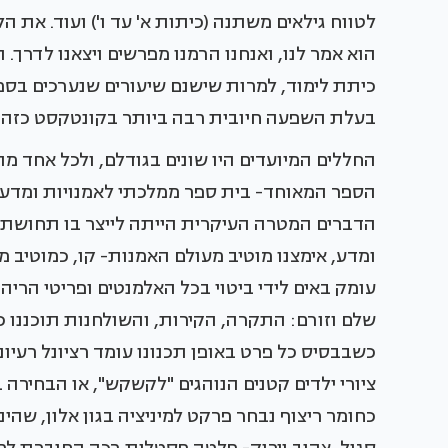
לטווח גילאים משתנה (כיתות א' עד ו') ועוד. את ה
הוא אמר לנו, ואנחנו הרמנו מפרשים ויצאנו לדרך.
כיתת לימוד, למרות שישנם שיעורים שנערכים בספ
בעלת השפעה חיובית רבה ביותר בקונטקסט כזה" 
החללים המיועדים היו שונים בגודלם, ולכל אחד מה
הדברים המטרה העיקרית הייתה לייצר בו תחושת מ
ומדע, אימצנו מוטיב מעולם האמנות- קו, כמוטיב 
עומק באים לידי ביטוי בכל האלמנטים ופריטי הרי
שלם וזורם: התקרה, הקירות, והשולחנות תוכננו 
כשבבסיס כל פרט באופן תכנונו עומד רציונל רעיו
ציורי ילדים קטנים הנוהגים "לקשקש", או הבחירה
כחומר ריצוף נבחר פרקט למיניציה בגון אלון, שהי