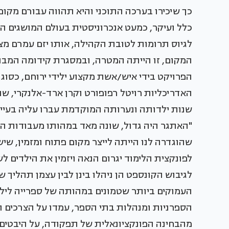
כך שיכירו בערכה התוכני והיא תהווה עבורם מקום
כלל ועיקר, כמעט אנכרוניסטית בעולם המושגים המ
לגיוס תרומות לטובת הקהילה, אותו יזם עמרם מ
המקום, זו הייתה המטרה, ובמסגרת קידומה המבור
הפרויקט בידי איש/אשת מקצוע ילידי ירוחם, כסוג
שנות ילדותה ונערותה המוקדמת עברו עליה בעיי
"האתגר היה גדול, שונה מאד במהותו מעבודות התכ
שהוגדרה לנו הייתה לייצר מקום פתוח ומזמין, שי
לפונקצית הלימוד יגרום הנאה ויזמין את הילדים
לגיבוש הקונספט הן ניהלו בינן לבין עצמן תהלי
העמוקים ביותר שטמונים במהותה של ספרייה לילדי
הספרניות ומנהלות בתי הספר, עמדו על הצרכים הס
מהבחינה הפונקציונאלית של תפקודה, על היבטים 