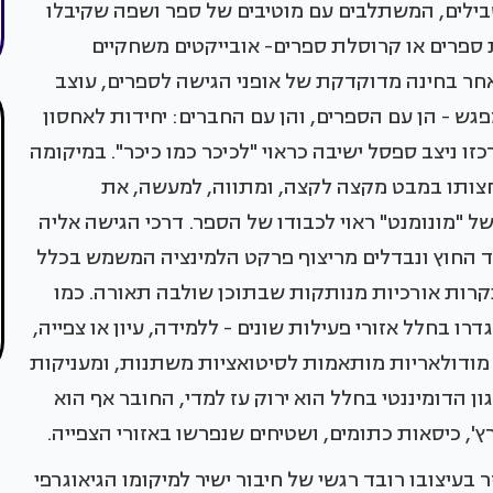
בילים, המשתלבים עם מוטיבים של ספר ושפה שקיבלו
ספרים או קרוסלת ספרים- אובייקטים משחקיים
לאחר בחינה מדוקדקת של אופני הגישה לספרים, עוצב
גש - הן עם הספרים, והן עם החברים: יחידות לאחסון
זו ניצב ספסל ישיבה כראוי "לכיכר כמו כיכר". במיקומה
צותו במבט מקצה לקצה, ומתווה, למעשה, את
ל "מונומנט" ראוי לכבודו של הספר. דרכי הגישה אליה
מד החוץ ונבדלים מריצוף פרקט הלמינציה המשמש בכלל
קרות אורכיות מנותקות שבתוכן שולבה תאורה. כמו
רו בחלל אזורי פעילות שונים - ללמידה, עיון או צפייה,
ת מודולאריות מותאמות לסיטואציות משתנות, ומעניקות
ון הדומיננטי בחלל הוא ירוק עז למדי, החובר אף הוא
', כיסאות כתומים, ושטיחים שנפרשו באזורי הצפייה.
בעיצובו רובד רגשי של חיבור ישיר למיקומו הגיאוגרפי