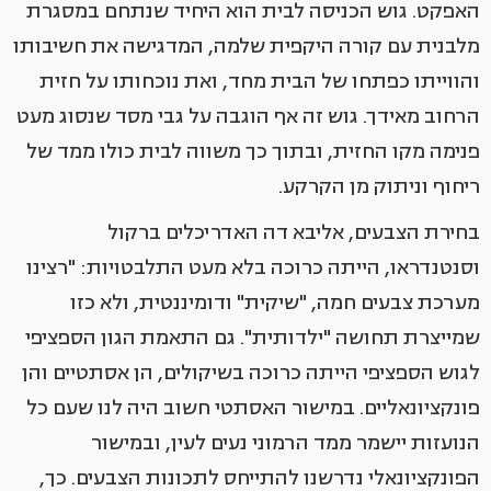
האפקט. גוש הכניסה לבית הוא היחיד שנתחם במסגרת
מלבנית עם קורה היקפית שלמה, המדגישה את חשיבותו
והווייתו כפתחו של הבית מחד, ואת נוכחותו על חזית
הרחוב מאידך. גוש זה אף הוגבה על גבי מסד שנסוג מעט
פנימה מקו החזית, ובתוך כך משווה לבית כולו ממד של
ריחוף וניתוק מן הקרקע.
בחירת הצבעים, אליבא דה האדריכלים ברקול
וסנטנדראו, הייתה כרוכה בלא מעט התלבטויות: "רצינו
מערכת צבעים חמה, "שיקית" ודומיננטית, ולא כזו
שמייצרת תחושה "ילדותית". גם התאמת הגון הספציפי
לגוש הספציפי הייתה כרוכה בשיקולים, הן אסתטיים והן
פונקציונאליים. במישור האסתטי חשוב היה לנו שעם כל
הנועזות יישמר ממד הרמוני נעים לעין, ובמישור
הפונקציונאלי נדרשנו להתייחס לתכונות הצבעים. כך,