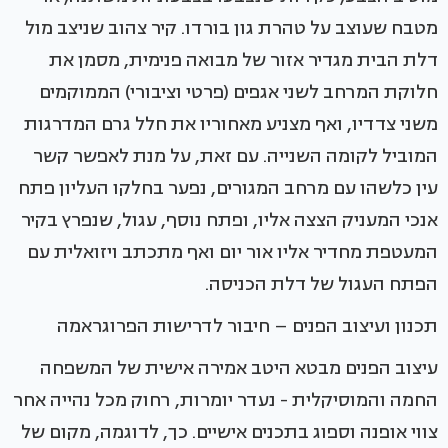
מטבח שעוצב על טהרת גון בורדו. קיר צהוב שניצב מול
דלת הבית מגדיר אזור של מבואה פנימית, מסמן את
חלוקת המרחב לשני אגפים (פרטי וציבורי) הממוקמים
משני צדדיו, ואף מצניע מאחוריו את חלל גרם המדרגות
המוביל לקומה השנייה. עם זאת, על מנת לאפשר קשר
עין כלשהו עם מרחב המגורים, נפער בחלקו העליון פתח
אנכי המעניק הצצה אליו, ופתח נוסף, עגול, שנפרץ בקיר
המעטפת מחדיר אליו אור יום ואף מתכתב ויזואלית עם
הפתח העגול של דלת הכניסה.
תכנון ועיצוב הפנים – חיבור לדרישות הפרוגראמה
עיצוב הפנים מבטא היטב אמירה אישית של המשפחה
החמה והמוסיקלית - נעדר יומרות, רחוק מכל נהייה אחר
צווי אופנה וספוג בתכנים אישיים. כך, לדוגמה, מקום של