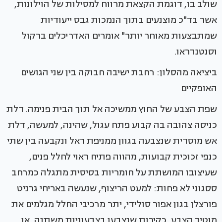
שולב בו, דוגמת הקצאת מרווח למסילות של הוילונות,
אשר בד"כ מוצנעים בתוך הנמכות גבס ייעודיות
שמתבצעות מאוחר יותר" אומרים האדריכלים ברקול
וסנטנדראו.
ביציאה מהסלון: רחבת ישיבה חבוקה בין שני הגושים
האופקיים
שפת הצבע של החוץ ממשיכה אל תוך הבית פנימה. דלת
כניסה צהובה בה קבוע פתח עגול, שהינה, למעשה, דלת
אש מוסדית שנצבעה בגוון ממניפת ראל ונקבעה בין שתי
כנפי זכוכית קבועות, מהווה פתיח ראוי לחלל פנים,
שעיצובו המושתת על חומריות בסיסית מתגלה כמרחב
ססגוני לא פחות: למעט הריצוף, שנעשה באריחי גרניט
פורצלן בגון אפור סולידי, יתר מרכיבי החלל מגלמים את
מוטיב הצבע, כקירות שנצבעו בצבעוניות משתנה, או