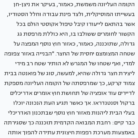
הקומה העליונה משמשת, כאמור, בעיקר את ניצן-חן
בעשייתו המוסיקלית, ולצד פינת עבודה וחלל הסטודיו,
אשר בהתאם לייעודו קיבל טיפול אקוסטי הולם בכל
הקשור לחומרים ששולבו בו, היא כוללת מרפסת גג
גדולה, שתוכננה, כאמור, כאזור חוץ נוסף המפצה על
שטחה המצומצם יחסית של החצר. "הבנייה באזור צפופה
למדי, ואף שטחו של המגרש לא הותיר שטח רב מידי
ליצירת חצר גדולה שהיא, למעשה, סוג של פואנטה בבית
צמוד קרקע, כך שמרפסתה של הקומה העליונה מספקת
לדיירים עוד אופציה של תחושת חוץ אומרים אדריכלים
ברקול וסנטנדראו. אך כאשר תגיע העת הנכונה יוכלו
בעלי הבית ליהנות מאזור חוץ נוסף שבתכנון האדריכלי
כבר קיים: רחבת המבואה הקדמית תוכננה כך שסגירתה
באמצעות מערכת רפפות חיצונית עתידה להפוך אותה