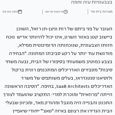
בצבעוניות עזה וחמה
מערכת בית ונוי
13 דקות קריאה
03-04-2013
העובר על פני ביתם של רות וניצן-חן רזאל, השוכן
ביישוב קטן באזור השרון, אינו יכול להיוותר אדיש נוכח
חזותו הצבעונית, שנוכחותה הדומיננטית ממילא,
מודגשת עוד יותר על רקע סביבתו המתונה. "הבחירה
בצבע כמוטיב משמעותי בסיפורו של הבית, נבעה משתי
סיבות" מסבירים האדריכלים המתכננים רונית ברקול
ולוסיאנו סנטנדראו, בעלים משותפים של משרד
האדריכלים SaaB Architests, בחיפה. "הסיבה הראשונה
הייתה "פרוזאית" ומוכרת למדי: התקציב שהועמד לצורך
התכנון והבנייה היה מוגבל ומהודק מאד, ומכיוון שבעלי
הבית הגדירו את רצונם באיזה "טאצ'" ייחודי שיאפיין