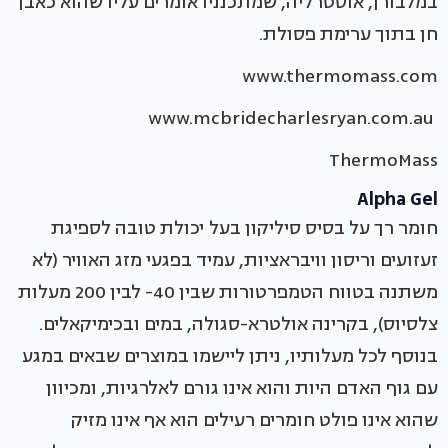
במלבורן, אוסטרליה, שמתכנניו אומרים עליו שהוא כאבן
חן בתוך ערימת פסולת.
www.thermomass.com
www.mcbridecharlesryan.com.au
ThermoMass
Alpha Gel
חומר רך על בסיס סיליקון בעל יכולת טובה לספיגת
זעזועים וריסון וויבראציות, עמיד בפגעי מזג האוויר (לא
משתנה בטווח הטמפרטורות שבין 40- לבין 200 מעלות
צלסיוס), בקרינה אולטרא-סגולה, במים ובכימיקאלים.
בנוסף לכל מעלותיו, ניתן ליישמו במוצרים שבאים במגע
עם גוף האדם היות והוא אינו גורם לאלרגיות, ומכיוון
שהוא אינו פולט חומרים רעילים הוא אף אינו מזיק