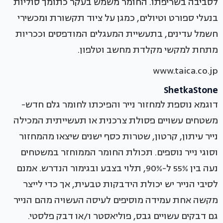
לסביבה בשריפתו. החומר משמש בעקר כתומך סוליות
בנעלי ספורט וטיולים, כמגן על ציוד תקשורת ומכשירי
חשמל עדינים, בתעשיית המעגלים המודפסים וככריות
מתחת למקשי מקלדת מחשב וטלפון.
www.taica.co.jp
ShetkaStone
דוגמא נוספת למחזור נייר והפיכתו לחומר גלם חדש-
משטחים עשויים פסולת צרכנית או תעשייתית המכילה
נייר עיתון, קרטון, שטרות כסף ישנים שיצאו מהמחזור
וסוגי נייר נוספים. תכולת החומר הממוחזר במשטחים
נעה בין 55% ל-90%, תלוי בצבע ובגימור הנדרש. אמנם
לסיבי הנייר יש יכולת הידבקות טבעית, אך כדי לייצר
מקשה אחת עמידה מוסיפים לעיסה העשויה מהם הנייר
גם דבקים עשויים גבס, פוליאסטר ו/או דבק פלסטי.