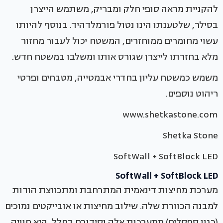
להקניית מראה סופי חלק ומבריק, משתמש הייצרן
בסילר, שלטענתו הינו נטול פורמלדהיד. בנוסף להיותו
עשוי מחומרים ממוחזרים, המשטח יכול לעבור מחזור
מלא בחזרתו לייצרן שגורס אותו ומשלבו במשטח חדש.
משמש כמשטח עליון בחדרי אבמטייה, מטבחים ופרטי
ריהוט נוספים.
www.shetkastone.com
Shetka Stone
SoftWall + SoftBlock LED
SoftWall + SoftBlock LED
מערכת מחיצות דינאמית המתרחבת ומתכווצת הודות
למבנה הכוורת שלה. שילוב מחיצות או אובייקטים נמוכים
(כגון ספסלים) ממערכות אלה וסידורם בחלל, היא חוויה