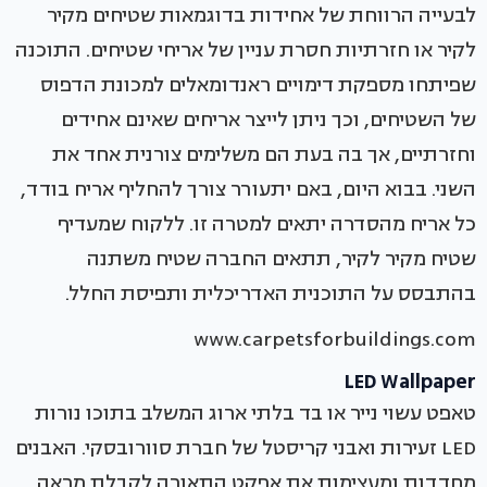
לבעייה הרווחת של אחידות בדוגמאות שטיחים מקיר
לקיר או חזרתיות חסרת עניין של אריחי שטיחים. התוכנה
שפיתחו מספקת דימויים ראנדומאלים למכונת הדפוס
של השטיחים, וכך ניתן לייצר אריחים שאינם אחידים
וחזרתיים, אך בה בעת הם משלימים צורנית אחד את
השני. בבוא היום, באם יתעורר צורך להחליף אריח בודד,
כל אריח מהסדרה יתאים למטרה זו. ללקוח שמעדיף
שטיח מקיר לקיר, תתאים החברה שטיח משתנה
בהתבסס על התוכנית האדריכלית ותפיסת החלל.
www.carpetsforbuildings.com
LED Wallpaper
טאפט עשוי נייר או בד בלתי ארוג המשלב בתוכו נורות
LED זעירות ואבני קריסטל של חברת סוורובסקי. האבנים
מחדדות ומעצימות את אפקט התאורה לקבלת מראה