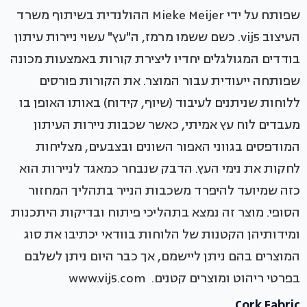
שפותח על ידי Mieke Meijer ההולנדית בשיתוף משרד
העיצוב vij5. כשם ששמו מרמז, ה"עץ" עשוי ניירות עיתון
בודדים המגולגלים יחדיו ליצירת קורות באמצעות מכונה
שפותחה ייעודית עבור המוצר. את הקורות פורסים
ללוחות שניתנים לעיבוד (שיוף, קידוח) באותו האופן בו
מעבדים לוח עץ אמיתי, כאשר שכבות ניירות העיתון
המודפסים בגווני האפור השונים ובצבעים, מצליחות
לחקות את נימי העץ. הדבק שנבחר כמאגד לניירות הוא
כזה שמיועד להיפרד משכבות הנייר בתהליך המחזור
הסופי. מוצר זה נמצא בתהליכי פיתוח ובדיקות היתכנות
ומידותיהן הקטנות של הלוחות בוודאי יכתיבו את סוג
המוצרים בהם ניתן ליישמם, אך כבר היום ניתן לשלבם
בפרטי ריהוט ומוצרים קטנים. www.vij5.com
Cork Fabric