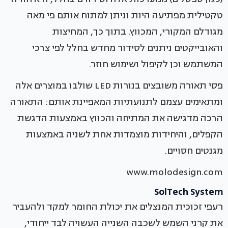
טקטילית מפתיעה היות וניתן למתוח אותם פי מאה
מגודלם המקורי, המכווץ. בתוך כך, המחיצות
והאובייקטים ניתנים לסידור מחדש בחלל לפי צרכי
המשתמש וכן לקיפול ושימוש חוזר.
פסי תאורה משובצים בנורות LED שולבו במוצרים אלה
ומתאימים עצמם לתנועתיות המאפיינת אותם: התאורה
הרכה מדגישה את המתיחה והכווץ באמצעות הדגשת
הקפלים, והיחידות מוצמדות אחת לשניה באמצעות
מגנטים חסויים.
www.molodesign.com
SolTech System
רעפי זכוכית המנצלים את יכולת החומר למקד ולהעביר
את קרני השמש לשכבה השנייה העשויה לבד ייחודי,