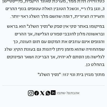
כטלוויזיה תלת ממד, מערכת סאונד היקפית, פלייסטיישן
3, ונגן בלו ריי, וכשכל הטובין האלה עטופים בנוף ההרים
והעיירה הציורית, דומה שהשם מלך השלג ראוי יותר.
במיקומו באתר סקי אין ספק ש"נסיך השלג" הוא בראש
ובראשונה מלון לחובבי ספורט הגלישה, אך ההרים
והנופים אינם עוזבים את המקום עם תום העונה, כך
שמהחוויה שהוא מזמן ניתן ליהנות גם בעונת הקיץ. שלג
לגלישה מן הסתם לא יהיה, אך הבריכה ושאר הפינוקים
בהחלט כן.
מתוך מגזין בית ונוי 117: "נסיך השלג"
אהבתם? שתפו: