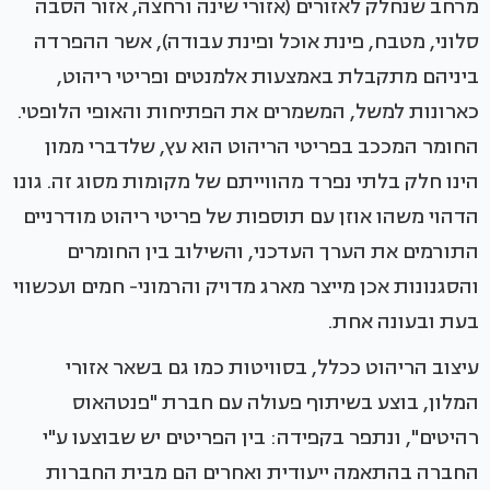
מרחב שנחלק לאזורים (אזורי שינה ורחצה, אזור הסבה
סלוני, מטבח, פינת אוכל ופינת עבודה), אשר ההפרדה
ביניהם מתקבלת באמצעות אלמנטים ופריטי ריהוט,
כארונות למשל, המשמרים את הפתיחות והאופי הלופטי.
החומר המככב בפריטי הריהוט הוא עץ, שלדברי ממון
הינו חלק בלתי נפרד מהווייתם של מקומות מסוג זה. גונו
הדהוי משהו אוזן עם תוספות של פריטי ריהוט מודרניים
התורמים את הערך העדכני, והשילוב בין החומרים
והסגנונות אכן מייצר מארג מדויק והרמוני- חמים ועכשווי
בעת ובעונה אחת.
עיצוב הריהוט ככלל, בסוויטות כמו גם בשאר אזורי
המלון, בוצע בשיתוף פעולה עם חברת "פנטהאוס
רהיטים", ונתפר בקפידה: בין הפריטים יש שבוצעו ע"י
החברה בהתאמה ייעודית ואחרים הם מבית החברות