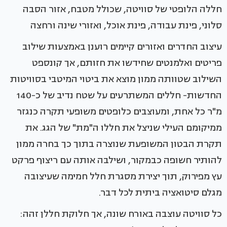
חללה הלופטי של סוויטה, שכולל מטבח, אזור הסבה
סלוני, פינת עבודה, פינת אוכל, ואזורי שינה ורחצה
עיצוב החדרים ואזורים קיימים רוענן באמצעות שילוב
פריטים ואלמנטים שחידשו את חזותם, אך קונספט
השילוב שטוותה ממון מוצא את ביטוי המיטבי בסוויטות
החדשות- חללים המשתרעים על שטח נדיב של כ-140
מ"ר כל אחת, ומעוצבים כלופטים משופעי תקרה כנגזר
ממיקומם העילי שניצל את חללו ה"מת" של הגג. את
תקרת הבטון המשופעת שנוצרה בתוך כך בחרה ממון
להותיר חשופה כבמקור, ושילבה אותה עם ריצוף פרקט
עץ מפירוק, תוך יצירת מסגרת חלל חמימה שעיצובה
מגלם סיטואציה ביתית לכל דבר.
כל סוויטה עוצבה באורח שונה, אך חלוקת חללן זהה: