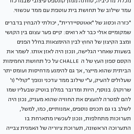
מכלול מרכיביה, טוותה ממון קונספט עיצובי שבמרכזו
עמד שילוב של תחושת בית עוטפת עם ממד עכשווי.
"כזרה וכסוג של "אאוטסיידרית", יכולתי להבחין בדברים
שמקומיים אולי כבר לא רואים: קיים פער עצום בין הקושי
ומצב הקיצון של החוץ לבין ההימצאות בחלל הפנים
בשעות שאחרי הגלישה, ונכון היה לאזן אותו. לשמר את
הקסם ספון העץ של ה CHALLE על כל תחושת החמימות
הביתית שהוא מייצר, אך גם להימנע מדחיסות ועומס יתר
שעלולים להעיק, ע"י שילוב ממד עדכני ונופך "קולי" (ו'
שרוקה). בנוסף, היות ומדובר במלון בוטיק שבעליו שמו
להם למטרה להעצים את החוויה שהוא מעניק, נכון היה
לשלב בו גם תכנים נוספים, אמנותיים, כמו, למשל,
תערוכות מתחלפות, ונכון לעכשיו מתארחת בו
התערוכה הראשונה, תערוכת ציוריה של האמנית צבייה