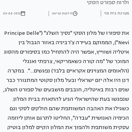
ולרוח ספורט הסקי
מערכת בית ונוי
11 דקות קריאה
03-04-2013
את סיפורו של מלון הסקי "נסיך השלג" ("Principe Delle
Nevi"), הממוקם בעיירה צ'רביניה באזור הגבול בין
איטליה ושווייץ, אפשר היה להתחיל כמו בסיפורים מהסוג
המוכר של "מה קורה כשאמריקאי, צרפתי ואנגלי
(הלאומים המצוינים אקראיים בלבד) נפגשים...". במקרה
דנן היו אלה יזם ישראלי ובעל מלון סקוטי המתגורר כבר
שנים רבות באיטליה, חובבים מושבעים של ספורט השלג,
שנפגשו בעת שהישראלי הגיע להתארח בבית המלון.
כשגילו את האהבה המשותפת שהם חולקים לסקי וגם
הכימיה האנושית "עבדה", החליטו לתרגם אותן ליוזמה
עסקית משותפת ולהפוך את המלון הקיים למלון בוטיק