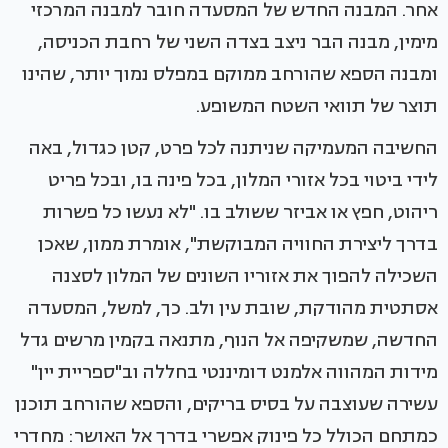
אחר. המבנה החדש של המסעדה חובר למבנה המרכזי
מימין, מבנה הבר ניצב בצדה השני של רחבת הכניסה,
ומבנה הספא שהורחב ממוקם במפלס נמוך יותר, שהינו
תוצר של תוואי השטח המשופע.
החשיבה המעמיקה שניתנה לכל פרט, קטן כגדול, באה
לידי ביטוי בכל אזורי המלון, בכל פינה בו, ובכל פריט
ריהוט, חפץ או אביזר ששולב בו. "לא נעשו כל פשרות
בדרך ליצירת החוויה המבוקשת", אומרת ממון, שאכן
השכילה להפוך את אזוריו השונים של המלון לסצנה
אסתטית מהודקת, שובת עין ולב. כך, למשל, המסעדה
החדשה, שמשקיפה אל הנוף, מתנאה בקמין מרשים גדל
מידות המהווה אלמנט דומיננטי בחללה וב"ספריית יין"
עשירה שעוצבה על בסיס בריקים, והספא שהורחב תוכנן
כמתחם הכולל כל פינוק אפשרי בדרך אל האושר: מחדרי