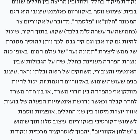
נקודת מיקוד בחלל, ולחלופין מחיצה בין חללים שונים
בבית. שימוש נוסף באקווריום כאלמנט עיצובי הוא דגם
המכונה "חלון" או "פלסמה". מדובר על אקווריום צר
(כחמישה עד עשרה ס"מ בלבד) שקוע בתוך הקיר, שיכול
להיות גם קיר אבן וגם קיר גבס. לכך ניתן להוסיף מסגרת
של ממש ליצירת "תמונה נעה" של עולם המים. באופן כזה
נוצרת הפרדה מעניינת בחלל, שיח על הגבולות שבין
האינטימי והציבורי, משחקים של רואה ובלתי נראה. עיצוב
פנים שעושה שימוש באקווריום דוגמת זה, יכול להיות
מותקן אף כהפרדה בין חדרי משרד, או בין חדר משרד
לחדר קבלה וכאשר נדרשת אינטימיות הפעלה של בועות
אוויר יוצרת מיסוך בין שני החללים. אופציות נוספת
לשימוש דקורטיבי באקווריום עיצוב סלון תוך שימוש
ב"שולחן אקווריום", יהפוך לאטרקציה מרכזית ונקודת