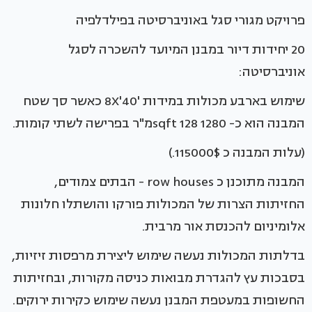
פרויקט מגורי סגל באוניברסיטה בפילדלפיה
20 יחידות דיור במבנן המיועד להשכרה לסגל
אוניברסיטה:
שימוש בארבע מכולות במידות '8X'40 כאשר סך שטח
המבנה הוא כ- 1280 sqft 128מ"ר בפרישה לשתי קומות.
(עלות המבנה כ 115000$.)
המבנה מתוכנן כ row houses - הבתים צמודים,
החזיתות הצרות של המכולות פורקו והושתלו חלונות
אלומיניום להכנסת אור מרבית.
בדלתות המכולות נעשה שימוש ליצירת מרפסות זיזיות,
בסבכות עץ להגדרת מבואות כניסה מקורות, ובחזיתות
החשופות במעטפת המבנן נעשה שימוש כקירות ירוקים.