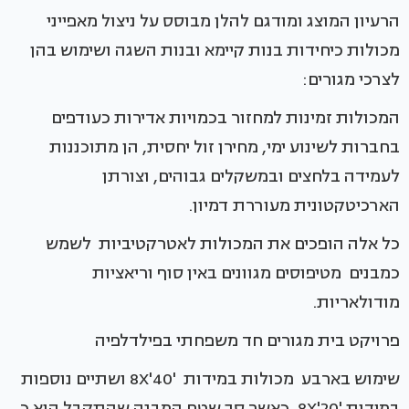
הרעיון המוצג ומודגם להלן מבוסס על ניצול מאפייני
מכולות כיחידות בנות קיימא ובנות השגה ושימוש בהן
לצרכי מגורים:
המכולות זמינות למחזור בכמויות אדירות כעודפים
בחברות לשינוע ימי, מחירן זול יחסית, הן מתוכננות
לעמידה בלחצים ובמשקלים גבוהים, וצורתן
הארכיטקטונית מעוררת דמיון.
כל אלה הופכים את המכולות לאטרקטיביות לשמש
כמבנים מטיפוסים מגוונים באין סוף וריאציות
מודולאריות.
פרויקט בית מגורים חד משפחתי בפילדלפיה
שימוש בארבע מכולות במידות '8X'40 ושתיים נוספות
במידות '8X'20, כאשר סך שטח המבנה שהתקבל הוא כ