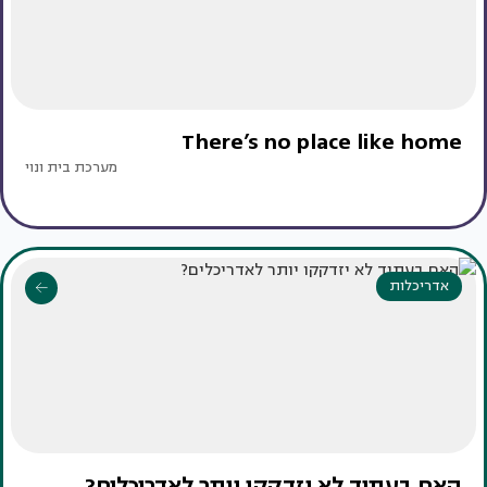
There’s no place like home
מערכת בית ונוי
אדריכלות
האם בעתיד לא יזדקקו יותר לאדריכלים?