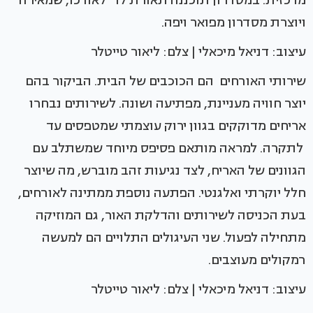
מרכזית. במסדרון תוכננה תאורת לד לאורכו, שמאירה
ויוצרת מסדרון מפואר ויפה.
עיצוב: דניאל מיכאלי | צלם: ליאור טייטלר
שירותי האורחים הם הכוכבים של הבית. הביקור בהם
יוצר חוויה מעניינת, מפתיעה ושונה. לשירותים נבחרו
אריחים מדוקקים בגוון ירוק עוצמתי שמטפסים עד
לתקרה. למראה מותאם פסיפס מיוחד שמשתלב עם
הגוונים של האריח, לצד נגיעות זהב מוברש, מה שיוצר
חלל יוקרתי ואלגנטי. הפתעה נוספת ממתינה לאורחים,
בעת הכניסה לשירותים והדלקת האור, גם המוזיקה
מתחילה לפעול. שני העיגולים התלויים הם למעשה
רמקולים מעוצבים.
עיצוב: דניאל מיכאלי | צלם: ליאור טייטלר