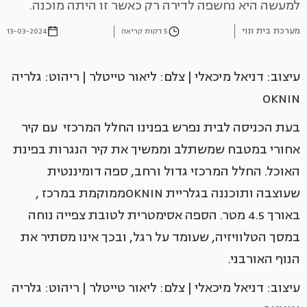
למעשה היא נחשפה לדירה רק כאשר זו היתה מוכנה.
מערכת בית ונוי
5 דקות קריאה
13-03-2024
עיצוב: דניאל מיכאלי | צלם: ליאור טייטלר | ריהוט: גלריה
OKNIN
בעת הכניסה לבית נפרש בפנינו החלל המרכזי עם קיר
אחורי במטבח שמשתלב וממשיך את קיר הנגרות בפינת
האוכל. החלל המרכזי גדול ורחב, ספה דומיננטית
שעוצבה ותוכננה בגלריית OKNINממוקמת במרכז ,
באורך 4.5 מטר. הספה אסימטרית לטובת צפייה נוחה
במסך הטלוויזיה, שעומד על רגל, ובכך אינו מסתיר את
הנוף האורבני.
עיצוב: דניאל מיכאלי | צלם: ליאור טייטלר | ריהוט: גלריה