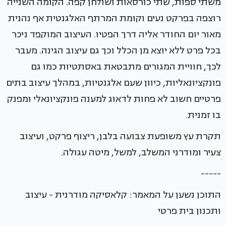
משתי ספות, שתי כורסאות ושולחן קפה. הקומה השנייה
רוצפה בפרקט נעים וקומת המרתף האלגנטית אף נהנית
מאור יום החודר אליה דרך הפטיו. העיצוב המוקפד ניכר
בכל פרט ללא יוצא מן הכלל וכך גם עיצוב הגינה. מעבר
לכך, חוויית המגורים מתבטאת באסתטיות כמו גם
פונקציונאליות, כיוון שעם אלגנטיות, במהלך עיצוב בתים
פרטיים חשוב לא פחות לדאוג למענה פונקציונאלי ומפנק
בו זמנית.
תקרת עץ משופעת צבועה בלבן, ריצוף פרקט, ועיצוב
צעיר ומודרני המשלב, למשל, מיטה עגולה.
-----
התוכן נשען על המאמר: קלאסיקה מודרנית - עיצוב
ותכנון בית פרטי