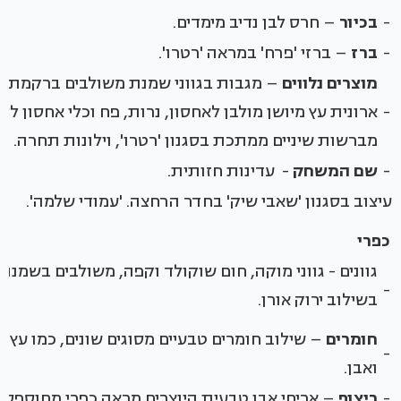
-
בכיור
– חרס לבן נדיב מימדים.
-
ברז
– ברזי 'פרח' במראה 'רטרו'.
מוצרים נלווים
– מגבות בגווני שמנת משולבים ברקמת פ
-
ארונית עץ מיושן מולבן לאחסון, נרות, פח וכלי אחסון לסב
מברשות שיניים ממתכת בסגנון 'רטרו', וילונות תחרה.
-
שם המשחק
- עדינות חזותית.
עיצוב בסגנון 'שאבי שיק' בחדר הרחצה. 'עמודי שלמה'.
כפרי
גוונים - גווני מוקה, חום שוקולד וקפה, משולבים בשמנת,
-
בשילוב ירוק אורן.
חומרים
– שילוב חומרים טבעיים מסוגים שונים, כמו עץ גו
-
ואבן.
-
ריצוף
– אריחי אבן טבעית היוצרים מראה כפרי מחוספס.