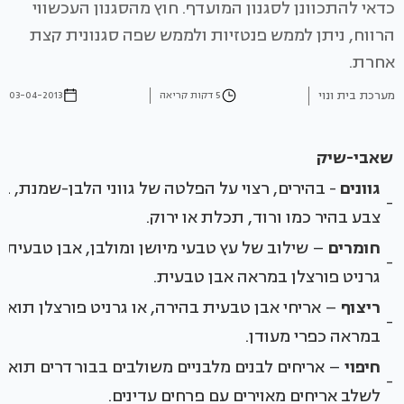
כדאי להתכוונן לסגנון המועדף. חוץ מהסגנון העכשווי
הרווח, ניתן לממש פנטזיות ולממש שפה סגנונית קצת
אחרת.
מערכת בית ונוי
5 דקות קריאה
03-04-2013
שאבי-שיק
גוונים
- בהירים, רצוי על הפלטה של גווני הלבן-שמנת, ב
-
צבע בהיר כמו ורוד, תכלת או ירוק.
חומרים
– שילוב של עץ טבעי מיושן ומולבן, אבן טבעית א
-
גרניט פורצלן במראה אבן טבעית.
ריצוף
– אריחי אבן טבעית בהירה, או גרניט פורצלן תואם
-
במראה כפרי מעודן.
חיפוי
– אריחים לבנים מלבניים משולבים בבורדרים תואמים
-
לשלב אריחים מאוירים עם פרחים עדינים.