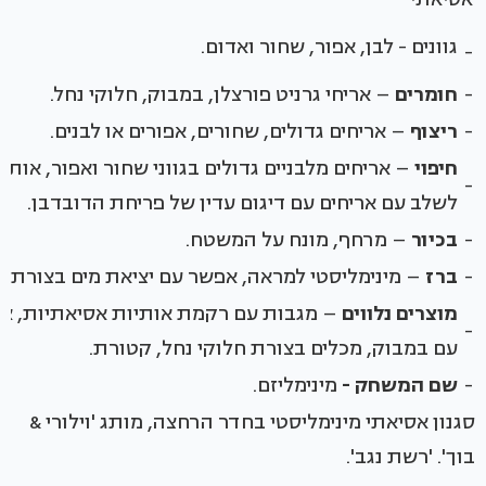
גוונים - לבן, אפור, שחור ואדום.
-
-
חומרים
– אריחי גרניט פורצלן, במבוק, חלוקי נחל.
-
ריצוף
– אריחים גדולים, שחורים, אפורים או לבנים.
חיפוי
– אריחים מלבניים גדולים בגווני שחור ואפור, אותם
-
לשלב עם אריחים עם דיגום עדין של פריחת הדובדבן.
-
בכיור
– מרחף, מונח על המשטח.
-
ברז
– מינימליסטי למראה, אפשר עם יציאת מים בצורת 'נ
מוצרים נלווים
– מגבות עם רקמת אותיות אסיאתיות, א
-
עם במבוק, מכלים בצורת חלוקי נחל, קטורת.
-
שם המשחק -
מינימליזם.
סגנון אסיאתי מינימליסטי בחדר הרחצה, מותג 'וילורי &
בוך'. 'רשת נגב'.