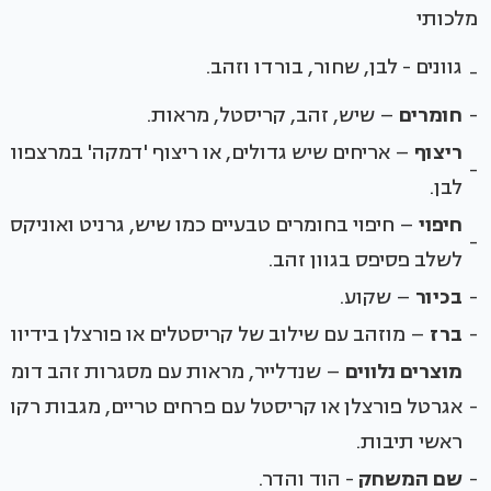
מלכותי
גוונים - לבן, שחור, בורדו וזהב.
-
-
חומרים
– שיש, זהב, קריסטל, מראות.
ריצוף
– אריחים שיש גדולים, או ריצוף 'דמקה' במרצפות
-
לבן.
חיפוי
– חיפוי בחומרים טבעיים כמו שיש, גרניט ואוניקס וכ
-
לשלב פסיפס בגוון זהב.
-
בכיור
– שקוע.
-
ברז
– מוזהב עם שילוב של קריסטלים או פורצלן בידיות.
מוצרים נלווים
– שנדלייר, מראות עם מסגרות זהב דומיננ
-
אגרטל פורצלן או קריסטל עם פרחים טריים, מגבות רקומ
ראשי תיבות.
-
שם המשחק
- הוד והדר.