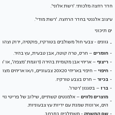
חדר רחצה מלכותי. 'רשת אלוני'.
עיצוב אלגנטי בחדר הרחצה. 'רשת מודי'.
ים תיכוני
גוונים - צבעי חול משולבים בטורקיז, פוקסיה, ירוק וצהוב.
-
-
חומרים
– חרס, טרה קוטה, אבן טבעית, עץ בהיר.
-
ריצוף
– אריחי אבן מקומית בהירה (דוגמת 'מצפה', או 'חל
-
חיפוי
– חיפוי באריחי 20X20 צבעוניים, ו/או אריחים מצויירים ביד.
-
בכיור
– חרס בצבע טורקיז.
-
ברז
– בסגנון 'רטרו'.
מוצרים נלווים
– אלמנטים קשתיים, שילוב של פריטי נוי 
-
הים, ארונות שמנת עם ידיות עץ צבעוניות.
-
שם המשחק
- משתלבים במרחב.