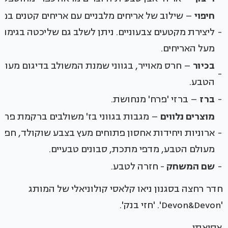
חיפוי
– שילוב של אריחים מלבניים עם אריחים קטנים במי
-
ליצירת מקטעים צבעוניים. ניתן לשלב גם שליכטה בגימור
מעל האריחים.
בכיור
– חרס מאוייר, בגווני שמנת המשולב בדיגום מעול
-
הטבע.
-
ברז
– ברזי 'פרח' מנחושת.
מוצרים נלווים
– מגבות בגווני בז' משולבים ברקמת פרחי
-
ארוניות ויחידות אחסון פתוחים מעץ בצבע שוקולד, חפצי 
מעולם הטבע, מדפי מתכת, סבונים טבעיים.
-
שם המשחק
- חזרה לטבע.
חדר רחצה בסגנון ניאו קלאסי קולוניאלי של המותג
'Devon&Devon'. 'חזי בנק'.
אסיאתי