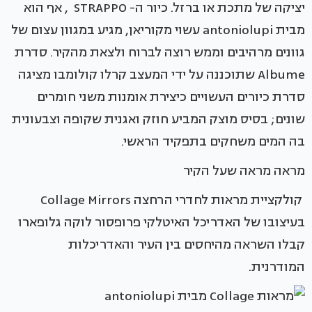
יציקה של מתכת או ברזל. כיור ה- STRAPPO , אף הוא
מבית antoniolupi עשוי מקוריאן, מגיע במגוון עצום של
גוונים מרהיבים וממש רוצה לברוח ולצאת מהקיר. סדרת
Albume שתוכננה על ידי המעצב קרלו קולומבו מציגה
סדרת כיורים העשויים כיצירת אומנות משני חומרים
שונים; בסיס מוצק המביע חוזק ואגנית שקופה וצבעונית
בה המים משחקים בתפקיד הראשי.
מראה מראה שעל הקיר
קולקציית מראות לחדרי הרחצה Collage Mirrors
בעיצובו של האדריכל האיטלקי פרופסור לוקה גלופארו
קבלו השראה מהיחסים בין העיר והאדריכלות
המודרנית.