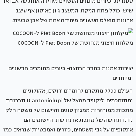
סטנדינג וכיורים מונחים העשויים מיחידה אחת של אבן או
שיש, כולל פתח הניקוז. המעצב ג'ון פאוסון אף עיצב
ארונות טואלט העשויים מיחידה אחת של אבן טבעית.
מקלחון חיצוני מנחושת של Piet Boon ל-COCOON
יצירות אמנות בחדר הרחצה- כיורים מחומרים חדשניים
ומיוחדים
העולם ככלל מתקדם לחומרים ירוקים, אקולוגיים
ומתוחכמים. ליקוויד מטאל של antoniolupi זו תרכובת
מתכות ממוחזרות ממגוון סוגים והיישום על משטח חלק
נותן תחושה של מתכת או נחושת. היישומים הם
אינסופיים על גבי משטחים, כיורים ואמבטיות שנראים כמו