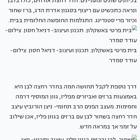
בכיוונים שונים ומעניינים. חדר רחצת אורחים, כולו בלבן
ונראה כתכשיט עם ריצוף בסגנון אדרת הדג, ברז שחור
וכיור פרי סטנדינג. התגלמות החופשה החלומית בבית.
בית פרטי באשקלון. תכנון ועיצוב- דניאל חסון. צילום-
עודד סמדר
דרך נוספת לקבל תחושה חמה בחדר רחצה לבן היא
באמצעות ברזים ואביזרים מפליז, גוון המוסיף דרמה
וחמימות. מעצב הפנים הרב תחומי- ניצן הורוביץ עיצב
חדר רחצה בשחור לבן עם ברזים בגוון פליז, אכן שילוב
על זמני אך במראה חדש.