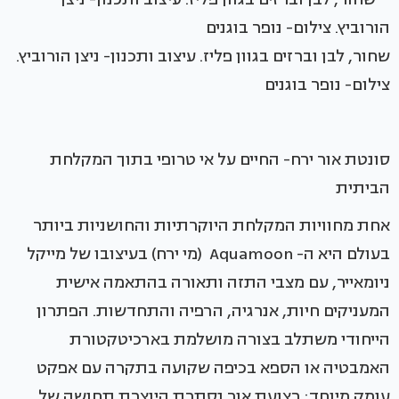
שחור, לבן וברזים בגוון פליז. עיצוב ותכנון- ניצן הורוביץ.
צילום- נופר בוגנים
סונטת אור ירח- החיים על אי טרופי בתוך המקלחת
הביתית
אחת מחוויות המקלחת היוקרתיות והחושניות ביותר
בעולם היא ה- Aquamoon (מי ירח) בעיצובו של מייקל
ניומאייר, עם מצבי התזה ותאורה בהתאמה אישית
המעניקים חיות, אנרגיה, הרפיה והתחדשות. הפתרון
הייחודי משתלב בצורה מושלמת בארכיטקטורת
האמבטיה או הספא בכיפה שקועה בתקרה עם אפקט
עומק מיוחד: רצועת אור נסתרת היוצרת תחושה של