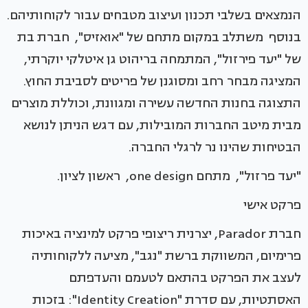
הנמצאים בשלבי תכנון ועיצוב מטבחים עבור לקוחותיהם.
בנוסף משתלב במקום מתחם של "אואזיס", חברת בת
של "יעד פירזול", המתמחה בריהוט גן איטלקי יוקרתי,
המציגה מבחר רחב ומסוגנן של פריטים לסביבת החוץ.
התצוגה בחנות החדשה עשירה ומגוונת, וכוללת מוצרים
מבית מיטב החברות המובילות, עם דגש הניתן לנושא
הבטיחות שהינו נר לרגלי החברה.
"יעד פרזול", מתחם one design, ראשון לציון.
פרקט אישי
חברת Parador, יצרנית ריצופי פרקט למינציה באיכות
פרימיום, המשווקת ברשת "נגב", מציעה ללקוחותיה
לעצב את הפרקט בהתאם לטעמם והעדפתם
האסתטיות, עם סדרת "Identity Creation": בזכות