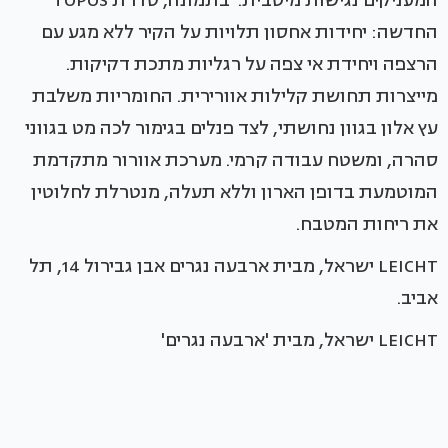
המעניקים נגישות מיטבית. בתמונה, סדרת TOPOS
החדשה: יחידות אחסון תלויות על הקיר ללא מגע עם
הרצפה ויחידת אי צפה על רגליות מתכת דקיקות.
מייצרות תחושת קלילות אוורירית. החומריות משלבת
עץ אלון בגוון נחושתי, לצד פנלים בגימור לכה מט בגווני
סהרה, ומשטח עבודה קרמי. מערכת אוורור מתקדמת
המוטמעת בדופן הארון וללא תעלה, מנטרלת לחלוטין
את ריחות המטבח.
LEICHT ישראל, מבית ארבעה נגרים אבן גבירול 14, תל
אביב.
LEICHT ישראל, מבית 'ארבעה נגרים'