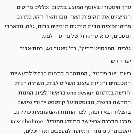
ערך היסטורי. באוסף המוצע במקום נכללים פריטים
המייצגים את תקופות האר- נובו והאר-דקו, כמו גם
פריטי זכוכית מבית מותגים מובילים כדום, גלה, נובארדי
ונוספים, וכן אוסף גדול של פריטי דלפט.
גלריה "המרסייט דיזיין", רח' טאגור 40, רמת אביב.
יעד חדש
רשת "יעד פירזול", המתמחה בתחום פרזול לתעשיית
המטבחים וחנויות עיצוב משלים לבית, השיקה חנות
חדשה במתחם one design בראשון לציון. החנות
החדשה ברשת, מבוססת על קונספט ייחודי שיושם
בהצלחה באירופה, ולצד החנות הקמעונאית כולל גם
מרכז הדרכה ארצי של המותג המוביל Kessebohmer
(קסבומר), גרמניה המיועד למעצבים ואדריכלים,