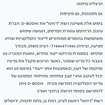
הרצליה פיתוח.
גם מסוגננת, גם מקיימת
בימים אלה משיקה רשת "רוזטו" את D-BODHI חברת
עיצוב הרהיטים עטורת הפרסים, העושה שימוש
משתמשת בחומרים ממוחזרים לייצור הקולקציות שהיא
מציעה, וביניהן Trees4Trees- רעיון פשוט, מבורך
ומקיים: במסגרת פרויקט ייעור מחדש, נוטעת החברה עץ
בעבור כל פריט שנמכר, כאשר הרוכש מקבל את פרטיו
ומיקומו של העץ, ובאמצעות אתר ייעודי באינטרנט הוא
יכול לעקוב אחרי קצב צמיחתו. מהייחוד המסוגנן של
פריטי הקולקציה החדשה מבית D-BODH ניתן
להתרשם בסניפי הרשת ברחבי הארץ.
רשת "רוזטו" ראשון לציון, רמת גן, פתח תקווה, ירושלים