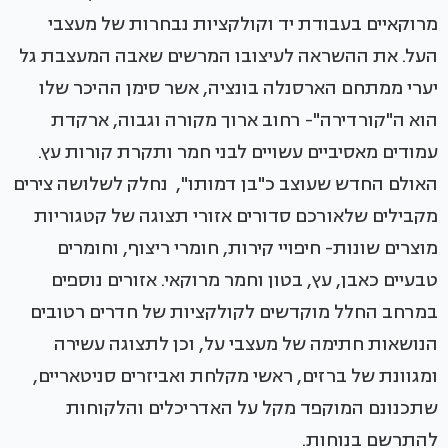
מרוקאיים בעבודת יד וקולקציות נבחרות של מעצבי
העל. את ההשראה לעיצובו המרשים שאבה המעצבת גל
יערי ממתחם הארסנלה בונציה, אשר סימן ההיכר שלו
הוא ה"קורדירה"- רחוב ארוך מקורה וגבוה, ארקדת
עמודים מאסיביים עשויים לבני חמר ותקרת קורות עץ.
האולם החדש שעוצב כ"בן דמותו", נחלק לשלושה צירים
מקבילים שלאורכם סדורים אזורי תצוגה של קטגוריות
מוצרים שונות- חיפויי קירות, חומרי ריצוף, וחומרים
טבעיים כאבן, עץ, בטון וחמר מרוקאי. אזורים נוספים
במרחב החלל מוקדשים לקולקציות של חדרים רטובים
הנושאות חתימה של מעצבי על, וכן לתצוגה עשירה
ומגוונת של ברזים, ראשי מקלחת ואביזרים סניטאריים,
שתכנונם המוקפד מקל על האדריכלים והלקוחות
להתרשם בנוחות.