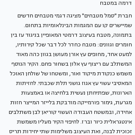
דרמה במטבח
חברת "סמל מטבחים" מציגה דגמי מטבחים חדשים
שמיישרים קו עם המגמות הבינלאומיות בתחום.
בתמונה, מטבח בעיצוב דרמטי המאופיין בניגוד עז בין
חומרים וגוונים: מטבח כחדר לכל דבר שכל קירותיו,
למעט אחד, מחופים עץ אורן מעושן בגוון כהה מאוד
המשתלב עם ריצוף עץ אלון בשחור פחם. הקיר הנוסף
משמש כנקודת מיקוד ואור, ומשטחו של שולחן האוכל
המאסיבי עשוי עץ אגוז גושני תלת שכבתי. לחזיתות
הארונות, שפתיחתן נעשית בלחיצה או באמצעות
מגרעת, גימור פורמייקה מודבקת בלייזר המייצר חזות
אחידה, ובמשטח העבודה העשוי קוריאן לבן משתלבים
אינטגראלית כיור וברז. לחיפוי הקיר מעליו משמשת
זכוכית לבנה, ואת העיצוב משלימות שתי יחידות תריס