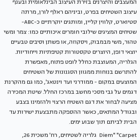
המעצבים והיצרנים בזירת העיצוב הבינלאומית ובענף
עיצוב השטיחים בפרט, וביניהם ראלף לורן, מרתה
סטיוארט, קלווין קליין, ומותגים יוקרתיים כ-ABC-
שטיחים המציגים שילובי חומרים איכותיים כמו: צמר ומשי
טהור, משי מבמבוק, ויסקוזה, או פשתן וסיבים טבעיים
יוצאי דופן, היוצרים טקסטורות קטיפתיות וייחודיות.
הגלריה, המעוצבת כחלל לופט פתוח, מאפשרת
להתרשם בנוחות ממגוון הסגנונות של השטיחים
המוצעים במקום - ממודרני ועד וינטאג', כמו גם מהקרנת
דגמים על גבי מסכי מחשב במרכז החלל. שיטת המכירה
מציעה לבחור את דגם השטיח הרצוי ולהזמינו בצבע
ובגודל המתאים, כאשר ההספקה מתבצעת ישירות עד
הבית לביתם תוך שבוע ימים.
Diem" "Carpet גלריה לשטיחים, רח' משכית 26,