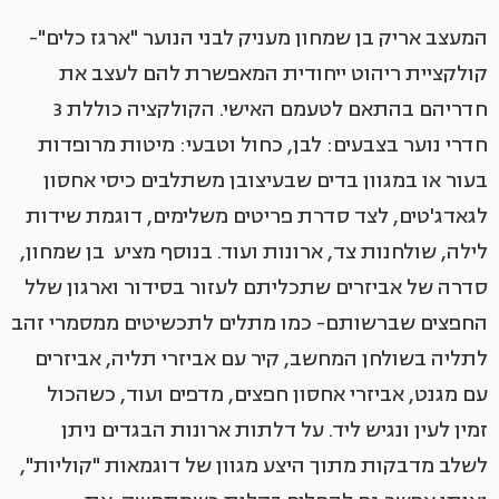
המעצב אריק בן שמחון מעניק לבני הנוער "ארגז כלים"-
קולקציית ריהוט ייחודית המאפשרת להם לעצב את
חדריהם בהתאם לטעמם האישי. הקולקציה כוללת 3
חדרי נוער בצבעים: לבן, כחול וטבעי: מיטות מרופדות
בעור או במגוון בדים שבעיצובן משתלבים כיסי אחסון
לגאדג'טים, לצד סדרת פריטים משלימים, דוגמת שידות
לילה, שולחנות צד, ארונות ועוד. בנוסף מציע בן שמחון,
סדרה של אביזרים שתכליתם לעזור בסידור וארגון שלל
החפצים שברשותם- כמו מתלים לתכשיטים ממסמרי זהב
לתליה בשולחן המחשב, קיר עם אביזרי תליה, אביזרים
עם מגנט, אביזרי אחסון חפצים, מדפים ועוד, כשהכול
זמין לעין ונגיש ליד. על דלתות ארונות הבגדים ניתן
לשלב מדבקות מתוך היצע מגוון של דוגמאות "קוליות",