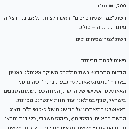
1,200 ₪ למ"ר.
רשת "צמר שטיחים יפים": ראשון לציון, תל אביב, הרצליה
פיתוח, נתניה – פולג.
רשת 'צמר שטיחים יפים'
פשוט לקחת הבייתה
הדרום מתחדש: רשת טולמנ'ס משיקה אאוטלט ראשון
באזור- "טולמנס אאוטלט- גבעת ברנר", שהינו סניף
האאוטלט השלישי של הרשת, המונה כעת שמונה סניפים
בישראל, סניף במילאנו ועוד חנות אינטרנט מכוונת.
באאוטלט המשתרע על פני שטח של כ-500 מ"ר, תציג
הרשת רהיטים, רהיטי חוץ, ריהוט משרדי, כלי בית וחפצי
נוי, ובהם עודפי מלאים, מלאים מחילופי תצוגות, מלאים