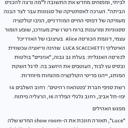
לביתי, ומנסחים מחדש את התשובה ל"מה נרצה להכניס
הביתה". הערכה לאסתטיקה של סגנונות עבר לצד הבנה
מעמיקה של דפוסי החיים המודרניים, הניבו קולקציה
ססגוניות ומרעננת ברוח רטרו שיק מעודכן, שופע הומור
עצמי, דוגמת הכורסה Alice בעיצובו של האדריכל
האיטלקי LUCA SCACCHETTI שהינה וריאציה עכשווית
לכורסה האנגלית: בעלת גב גבוה, "אוזניים" בולטות
ובסיס עץ לבוד, העוטפים את היושב בה. לרגל השקת
המותג, ייהנו פריטי הקולקציה מהנחות מיוחדות.
רשת סניפי חברת 'פנטהאוז רהיטים': רחוב השלבים 14
יפו-תל אביב, רחוב גלגלי הפלדה 16, הרצליה פיתוח.
מפגש האהילים
"Luce", תאורה חונכת את ה-show room החדש שלה