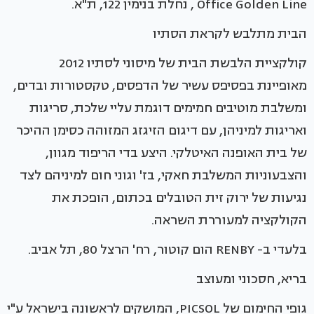
Office Golden Line , נחלת בנימין 122, ת"א.
הבית מתלבש לקראת הסתיו
קולקציית הלבשת הבית של מיסוני לסתיו 2012
מאופיינת בפסיפס עשיר של הדפסים, טקסטורות ובדים,
ומשלבת מוטיבים חמימים דוגמת עליי שלכת, סריגות
ואריגות למיניהן, עם דיגום הזיגזג המזוהה כסימן ההיכר
של בית האופנה האיטלקי. היצע בדי הריפוד מגוון,
והצבעוניות המשלבת חאקי, בז' וגוני חום למיניהם לצד
נגיעות של ירוק זית הטובלים בכתום, הופכת את
הקולקציה למעוררת השראה.
בלעדי ב- RENBY הום קוטור, רח' הרצל 80, תל אביב.
בריא, חסכוני ומעוצב
גופי החימום של PICSOL, המושקים לראשונה בישראל ע"י