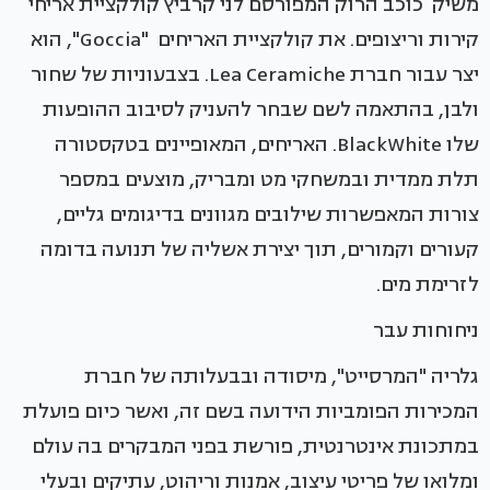
משיק כוכב הרוק המפורסם לני קרביץ קולקציית אריחי
קירות וריצופים. את קולקציית האריחים "Goccia", הוא
יצר עבור חברת Lea Ceramiche. בצבעוניות של שחור
ולבן, בהתאמה לשם שבחר להעניק לסיבוב ההופעות
שלו BlackWhite. האריחים, המאופיינים בטקסטורה
תלת ממדית ובמשחקי מט ומבריק, מוצעים במספר
צורות המאפשרות שילובים מגוונים בדיגומים גליים,
קעורים וקמורים, תוך יצירת אשליה של תנועה בדומה
לזרימת מים.
ניחוחות עבר
גלריה "המרסייט", מיסודה ובבעלותה של חברת
המכירות הפומביות הידועה בשם זה, ואשר כיום פועלת
במתכונת אינטרנטית, פורשת בפני המבקרים בה עולם
ומלואו של פריטי עיצוב, אמנות וריהוט, עתיקים ובעלי