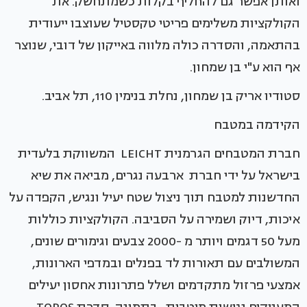
ואותן אפשר גם להחליף בקלות כשמתחשק. את
הקולקציות משלימים פריטי טקסטיל שעוצבו ייעודית
בהתאמה, והסדרה כולה מלווה באייקון של דובי, שנוצר
אף הוא ע"י בן שמחון.
סטודיו אריק בן שמחון, נחלת בנימין 110, תל אביב.
הקידמה במטבח
חברת המטבחים הגרמנית LEICHT המשווקת בלעדית
בישראל על ידי חברת ארבעה נגרים, מביאה את שיא
החדשנות למטבח תוך ניצול שטח יעיל ונגיש, הקפדה על
איכות, דיוק ושמירה על הסביבה. הקולקציות כוללות
מעל 50 דגמים ויותר מ -2000 צבעים וגימורים שונים,
המשולבים עם תאורות לד בפנלים ובמדפי הארונות,
אמצעי פרזול מתקדמים ושלל פתרונות אחסון יעילים