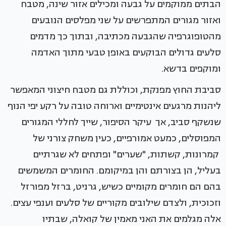
הבתים ממוקמים על גבעה ומכילים אזור שינה, מטבח
ואזור מגורים המתפרשים על שני מפלסים הנובעים
מהטופוגרפיה שהגבעה מכתיבה, ובתוך כך מדמים
סלעים גדולים הבוקעים באופן טבעי מתוך האדמה
ומוקפים בדשא.
סביבת החוץ מפנקת, וכוללת גם מטבח חיצוני המאפשר
ליהנות מרגעים אינטימיים וארוחה טובה על רקע יפי הנוף
שנשקף סביב, אך עיקר הסיפור, שייך לחללי המגורים
המפוסלים, כמעט אמורפיים, כעין משחק צורני של
קמרונות, קשתות, "שערים" ופתחים לא שגרתיים
בעליל, הן בצורתם והן במיקומם. החומרים המשמשים
בהם הם חומרים מקומיים כשיש, גרניט, ברזל מפורזל
וזכוכית, ולצדם שילובים מקוריים של סלעים וענפי עצים.
אלה מגלמים את האני מאמין של קואלה, שבתיו