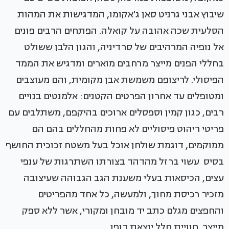
שיבוץ אבני גרניט סאן ג'אקומו, המדגישות את המהות
הסלעית שכה אהובה על קואלה. הפתחים הרבים פונים
אל נופיה המרהיבים של סרדיניה, והגון הלבן ששולט
בחללי הפנים מייצר מרחבים מוארים ומדגיש את הממד
הפיסולי. לריצופם משמשת אבן מקומית, והם מעוצבים
ומטופלים עד אחרון הפרטים הקטנים: אלמנטים בנויים
רבים, כגון קמין וספסלים ארוכים בהיקפם, משתלבים עם
פריטי ריהוט פיסוליים לא פחות מהחללים בהם הם
ממוקמים, דוגמת שולחן אוכל בעל משטח זכוכית החושף
בסיס עשוי ברזל מהדהד בצורתו השתרגות של ענפי
עצים, הכיסאות בעלי משענת הגב הגבוהה שעיצובה
מזכיר רכיסת מחוך, ולמעשה, כל אחד מהפריטים
והחפצים מגלם כתב יד מובחן ומקורי, אשר ללא ספק
מייצר חוויית חלל יוצאת דופן.