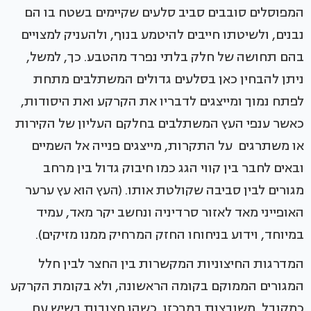
המפוסלים סובבים סביב סלעים שקיימים בשטח בו הם
נבנים, ולשיטתו חייבים להיטמע בנוף, ולהעניק למצויים
בהם תחושה של חלק בלתי נפרד מהטבע. כך, למשל,
ניתן להבחין כאן בסלעים גדולים המשתלבים מתחת
לפתח נמוך ומייצגים לדבריו את הקרקע ואת היסודות,
כאשר ענפי העץ המשתלבים בחלקם העליון של הקירות
או משתרגים על התקרות, מייצגים פנייה אל השמיים
ובאים לחבר בין קווי הגג כמו חיבוק גדול בין מרחב
מגורים לבין סביבה שקולטת אותו. (העץ הוא עץ ערער
האופייני מאד לאזור סרדיניה ונחשב יקר מאד, עמיד
במיוחד, וידוע בניחוחו החזק המרחיק ממנו מזיקים).
המדרגות החיצוניות המקשרות בין החצר לבין חלל
המגורים הממוקם בקומה הראשונה, ולא בקומת הקרקע
כמקובל, משובצות במרכזו, כשהן חצובות בשיש עם