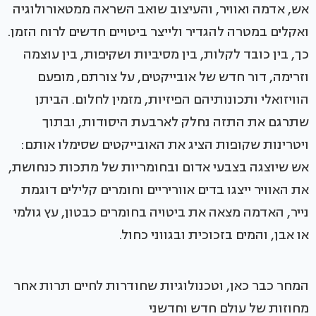
אש, אדמה ואוויר, והעיצוב שואב השראה ממטאורולוגיה
ואקלים במטרה להגדיר ולייצר ביטויים חדשים לרוח הזמן.
כך, בין כובד לקלות, בין מסיביות ושקיפות, בין עוצמה
וזרימה, דור חדש של אובייקטים, על צורתם, מופעם
הוויזואלי ותכונותיהם הפיזיות, מזמין לחלום. הביתן
שתרגם את התזה נחלק לארבעת היסודות, ובתוך
ויטרינות שקופות הציג את האובייקטים שסימלו אותם:
אש שיוצגה בצבעי אדום ובחומריות של מתכות כנחושת,
את האוויר ייצגו בדים אווריריים וחומרים קלילים דוגמת
נייר, האדמה מצאה את ביטויה בחומרים כבטון, עץ גולמי
או אבן, והמים בזכוכית ובגווני כחול.
המחר כבר כאן, וטכנולוגיות שחודרות לחיים תרות אחר
מחוזות של עולם חדש וחדשני