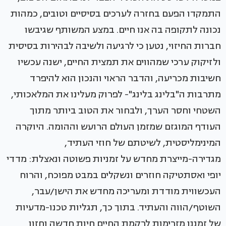
התמקדו הפעם בחזרה לערכים בסיסיים וטובים, כמהות
נכונה לתקופה בה אנו חיים. במצע המשותף שגיבשו
חברות החיזוי, נטען כי לרגיעה ולשיבה לבהירות בסיסית
ולזיקוק ערכי שמהווים את תמצית החיים, ישנה עכשיו
חשיבות מכריעה, והדבר הראוי והנכון הוא להיפרד
מתרבות ה"בלינג בלינג"- לפרוק מעלינו את המלאכותי,
השטחי וחסר הערך, ולבחור את הטוב ביותר מתוך
העודף המוגזם שמזמן העולם הרועש וההומה. היוקרה
המינימליסטית, לשיטתם של חוזי העתיד,
מגדירה-מייצרת מחדש על זמניות פשוטה ונאצלת: מדדי
יופי ואסתטיקה חוזרים ונשקלים במבט מפוכח, והרוח
העכשווית מודדת ומעריכה מחדש את הישן/עבר,
השוטף/הווה והעתיד. בתוך כך, תגליות טכנו-מדעיות
של זמננו מזרימות לרקמת החיים חיות חדשה וחזון