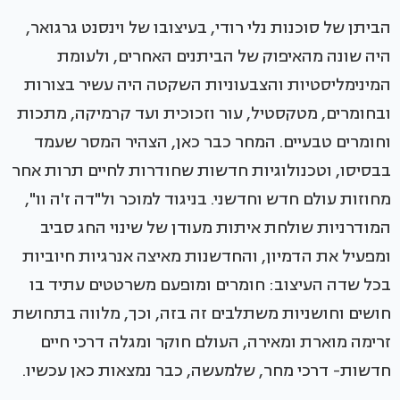
הביתן של סוכנות נלי רודי, בעיצובו של וינסנט גרגואר,
היה שונה מהאיפוק של הביתנים האחרים, ולעומת
המינימליסטיות והצבעוניות השקטה היה עשיר בצורות
ובחומרים, מטקסטיל, עור וזכוכית ועד קרמיקה, מתכות
וחומרים טבעיים. המחר כבר כאן, הצהיר המסר שעמד
בבסיסו, וטכנולוגיות חדשות שחודרות לחיים תרות אחר
מחוזות עולם חדש וחדשני. בניגוד למוכר ול"דה ז'ה וו",
המודרניות שולחת איתות מעודן של שינוי החג סביב
ומפעיל את הדמיון, והחדשנות מאיצה אנרגיות חיוביות
בכל שדה העיצוב: חומרים ומופעם משרטטים עתיד בו
חושים וחושניות משתלבים זה בזה, וכך, מלווה בתחושת
זרימה מוארת ומאירה, העולם חוקר ומגלה דרכי חיים
חדשות- דרכי מחר, שלמעשה, כבר נמצאות כאן עכשיו.