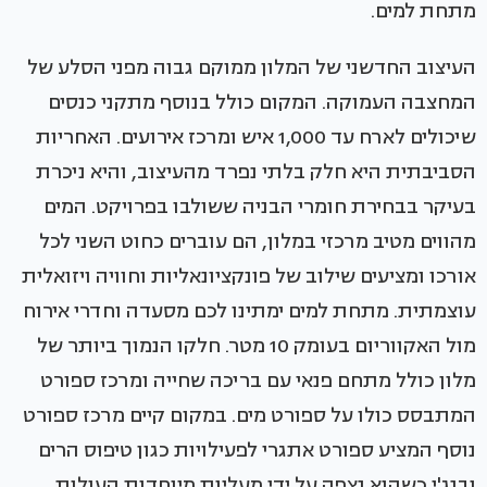
מתחת למים.
העיצוב החדשני של המלון ממוקם גבוה מפני הסלע של
המחצבה העמוקה. המקום כולל בנוסף מתקני כנסים
שיכולים לארח עד 1,000 איש ומרכז אירועים. האחריות
הסביבתית היא חלק בלתי נפרד מהעיצוב, והיא ניכרת
בעיקר בבחירת חומרי הבניה ששולבו בפרויקט. המים
מהווים מטיב מרכזי במלון, הם עוברים כחוט השני לכל
אורכו ומציעים שילוב של פונקציונאליות וחוויה ויזואלית
עוצמתית. מתחת למים ימתינו לכם מסעדה וחדרי אירוח
מול האקווריום בעומק 10 מטר. חלקו הנמוך ביותר של
מלון כולל מתחם פנאי עם בריכה שחייה ומרכז ספורט
המתבסס כולו על ספורט מים. במקום קיים מרכז ספורט
נוסף המציע ספורט אתגרי לפעילויות כגון טיפוס הרים
ובנג'י כשהוא נצפה על ידי מעליות מיוחדות העולות