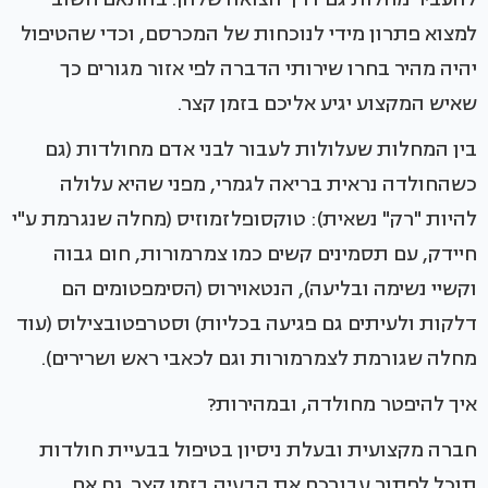
למצוא פתרון מידי לנוכחות של המכרסם, וכדי שהטיפול
יהיה מהיר בחרו שירותי הדברה לפי אזור מגורים כך
שאיש המקצוע יגיע אליכם בזמן קצר.
בין המחלות שעלולות לעבור לבני אדם מחולדות (גם
כשהחולדה נראית בריאה לגמרי, מפני שהיא עלולה
להיות "רק" נשאית): טוקסופלזמוזיס (מחלה שנגרמת ע"י
חיידק, עם תסמינים קשים כמו צמרמורות, חום גבוה
וקשיי נשימה ובליעה), הנטאוירוס (הסימפטומים הם
דלקות ולעיתים גם פגיעה בכליות) וסטרפטובצילוס (עוד
מחלה שגורמת לצמרמורות וגם לכאבי ראש ושרירים).
איך להיפטר מחולדה, ובמהירות?
חברה מקצועית ובעלת ניסיון בטיפול בבעיית חולדות
תוכל לפתור עבורכם את הבעיה בזמן קצר. גם אם