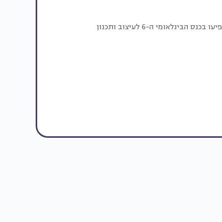
סראדר קוטקו הינו אחד המרצים שיופיעו בכנס הבינלאומי ה-6 לעיצוב ותכנון