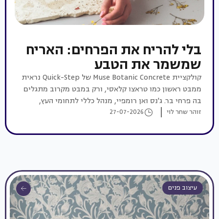
בלי להריח את הפרחים: האריח
שמשמר את הטבע
קולקציית Muse Botanic Concrete של Quick-Step נראית
ממבט ראשון כמו טראצו קלאסי, ורק במבט מקרוב מתגלים
בה פרחי בר. ג'נס ואן רומפיי, מנהל כללי לתחומי העץ,
זוהר שחר לוי
27-07-2026
הייצוא ואמריקה הלטינית (Latam) בחטיבת הרצפות של
Unilin, על הקולקציה, על השוק הישראלי ועל עתיד עיצוב
הרצפות
עיצוב פנים