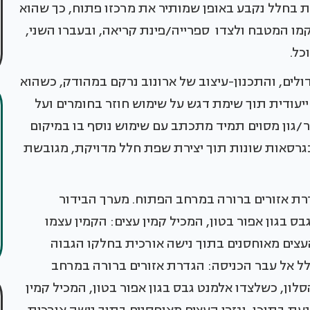
יות בחלל נקבע באופן שמותיר את מרכזו פתוח, כך שהוא
קמו המטבח ולצדו ספרייה/פינת קריאה, ובעברו השני,
כל.
ולים, והתכנון-עיצוב של ארונוב נרקם במהודק, כשהוא
יעודית תוך שימת דגש על שימוש חוזר בחומרים ועל
ר/גון מסוים תמיד מתכתב עם שימוש נוסף בו במיקום
בגרסאות שונות תוך יצירת שפת חלל מדויקת, מגובשת
ת אזורים ברורה במרחב הפתוח. מערך הבידור
ס בגון אפור בטון, המכיל קמין עצים: הקמין עצמו
עצים מאוחסנים בתוך נישה אורכית בחלקו הגבוה
ל אל עבר הכניסה: הגדרת אזורים ברורה במרחב
לון, כשלצדו אלמנט גבס בגון אפור בטון, המכיל קמין