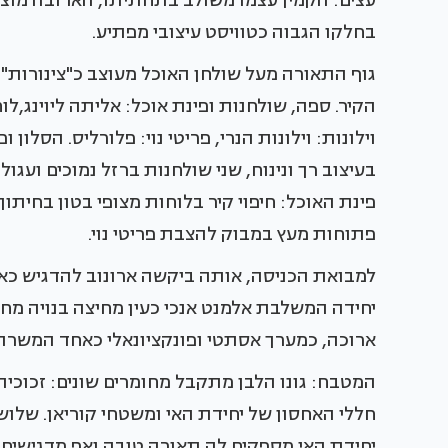
עצים: הקמין עצמו משולב בתחתיתו, הארובה מוצנע
בחלקו הגבוה כטוויסט עיצובי מפתיע.
גוף התאורה מעל שולחן האוכל מעוצב כ"צינורות" 
הקיר. ספה, שולחנות ופינת אוכל: אליתה ליוינג,ל
וילונות: וילונות הנרי, פריטי נוי: פלורליס. הסלון
בעיצוב רך ונינוח, שני שולחנות ברזל נמוכים ועג
פינת האוכל: חיפוי קיר בלוחות מצופי בטון בחיתוך 
פתוחות מעץ במבוק להצבת פריטי נוי.
למבואת הכניסה, אותה ביקשה ארונוב להדגיש כאז
יחידה המשלבת אלמנט אנכי כעין מחיצה בנויה מחו
ארוכה, כמערך אסתטי ופונקציונאלי כאחד המשרת ג
המטבח: גונו הלבן מתקבל מחומרים שונים: זכוכית
חללי האחסון של יחידת האי ומשטחי קוריאן. שלוש
יחידת האי מספקים לה תאורה טובה ואף מדגישים 