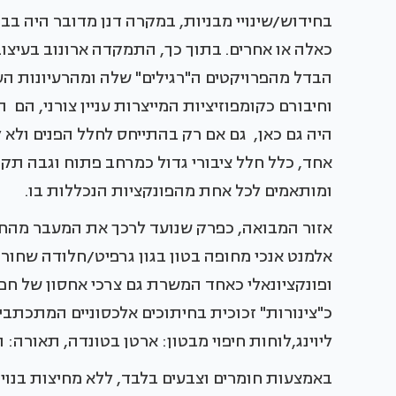
בחידוש/שינויי מבניות, במקרה דנן מדובר היה בבי
כאלה או אחרים. בתוך כך, התמקדה ארונוב בעיצוב 
הבדל מהפרויקטים ה"רגילים" שלה ומהרעיונות העו
וחיבורם כקומפוזיציות המייצרות עניין צורני, הם 
היה גם כאן, גם אם רק בהתייחס לחלל הפנים ולא
אחד, כלל חלל ציבורי גדול כמרחב פתוח וגבה תקרה
ומותאמים לכל אחת מהפונקציות הנכללות בו.
אזור המבואה, כפרק שנועד לרכך את המעבר מהחו
אלמנט אנכי מחופה בטון בגון גרפיט/חלודה שחור
ופונקציונאלי כאחד המשרת גם צרכי אחסון של חפצ
כ"צינורות" זכוכית בחיתוכים אלכסוניים המתכתבים
ליוינג,לוחות חיפוי מבטון: ארטן בטונדה, תאורה: תו
באמצעות חומרים וצבעים בלבד, ללא מחיצות בנוי