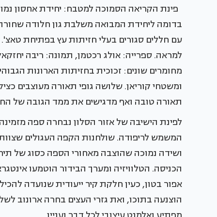
פינת הקריאה הסמוכה למטבח: יחידת אחסון נמוכה
בדומה ליחידת המבואה משלבת גון חלודה שחורה,
עם חללים סגורים בעלי חזיתות עץ בפתיחת טאצ'.
למראה. ספרייה: אולג רכטמן, תמונה: ריבה יחזקא
מחומרים שונים: זכוכית בחזיתות הארונות הגבוהים
ומשטחי קוריאן. שלושה גופי תאורה מעוצבים כציל
תאורה טובה ואף מדגישים את ממד הגובה של החל
לפינת הישיבה של אזור הסלון נבחרה ספה מזמינה ב
המשמש לריפודה. שולחנות הקפה העגולים שצוותו א
ושידה נמוכה שהוצבה מאחורי הספה כסוג של תיח
הכניסה. הטלוויזיה ומערך הבידור הוטמעו אינטגר
אפור בטון, כעין חלקת קיר ייעודית שנועדה להכי
הוצנעה בתוכו, ואת גזרי העצים בחרה ארונוב לשל
מפתיע ואלמנט עיצובי לכל דבר ועניין.