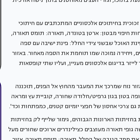
ת בתוכו, וגזרי העצים מאוחסנים בתוך נישה אורכית
זכוכית בחיתוכים אלכסוניים המתכתבים עם חיתוכי
וחות חיפוי מבטון: ארטן בטונדה, תאורה: תומס תאורה,
 ופינת האוכל שבשני צידי החלל: פינת ישיבה עם ספה
ולים, ויחידה נמוכה שמו תוחמת את הספה מאחור. באזור
לייזר בדיגום אלכסונים מעניין, ועליו שתי קופסאות
ור נוח שמרכך את המעבר מהחוץ אל הפנים, תוכננה
פה בטון בגון גרפיט/חלודה שחורה, קוביית עץ ומראה
ם צרכי אחסון של חפצי יומיום קטנים, כמפתחות וכד'.
 בחזיתות הארונות הגבוהים, גימור שלייף לק בחזיתות
ה גופי תאורה מעוצבים כצילינדרים ארוכים שחורים מעל
את ממד הגובה של החלל. תאורה: תומס תאורה. אזור