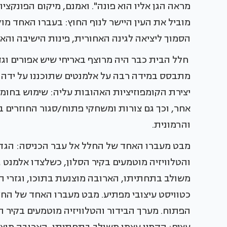
מראה הגן אליו הוא פונה". ואמנם, מיקום הפונקצ
מוביל את העין היישר לנוף החוץ: בעברו האחד מו
הסמוך ליציאה לגינה האחורית, פינות הישיבה והאו
חלל הבית כבר היה מרוצף באריחי שיש אפורים וגד
מתבסס במידה רבה על אלמנטים שתוכננו על ידה י
יצירת הקומפוזיציות האהובות עליה: שימוש בחומ
אחר, וכך גם צורות ומשחקי פתוח/סגור החוזרים 
והרמונית.
מבט מעברו האחד של החלל אל עבר הכניסה: הגדר
והטלוויזיה מוטמעים בקיר הסלון, כשלצדו אלמנט גב
משולב בתחתיתו, הארובה מוצנעת בתוכו, וגזרי ה
כטוויסט עיצובי מפתיע. מבט מעברו האחד של החל
הפתוח. מערך הבידור והטלוויזיה מוטמעים בקיר הס