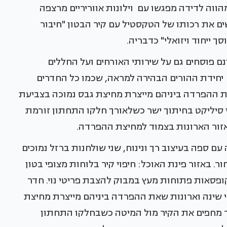
מהווה לדידה מפגשו עם וילונות אווריריים מרצפה
ם את רכותו של הטקסטיל עם קיר הבטון "חיבור
ך ייחוד ויזואלי" כדבריה.
נם פוסחים גם על שירותי האורחים ועל החללים
יחידת ההורים הבהירה למראה, שכמו כל החדרים
ת ההפרדה ביניהם מייצרת מחיצת גבס נמוכה בצביעת
י סיליקט בחיתוך ישר כשלאורך חלקו התחתון זורמת
זור הארונות בצמוד למחיצת ההפרדה.
עם ספה בעיצוב רך ונינוח, שני שולחנות ברזל נמוכים
. באזור פינת האוכל: חיפוי קיר בלוחות מצופי בטון
י קופסאות פתוחות מעץ במבוק להצבת פריטי נוי. חדר
י שינה וארונות שאת ההפרדה ביניהם מייצרת מחיצת
שר מחפים את הקיר מול המיטה כשבחלקו התחתון