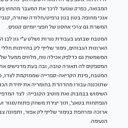
המבואה, כפרק שנועד לרכך את המעבר מהחוץ פנ
אנכי מחופה בטון בגון גרפיט/חלודה שחורה, קובי
המשרת גם צרכי אחסון של חפצי יומיום קטנים.
המטבח שבוצע בעבודת נגרות נשלט ע"י גון לבן ה
הארונות הגבוהים, גימור שלייף לק בחזיתות חללי 
המשמשת גם כדלפק אכילה נוח, מלווים ממעל שלוש
המספקים לה תאורה טובה, ובה בעת מדגישים את 
המטבח, פינת הקריאה-ספרייה שממוקמת לצדו, כבר
שתוכננה עבורו מהדהדת בחומריה את יחידת הכני
השימוש בבמבוק ואת מוטיב הקובייה: לצד המדפי
הנפתחות בטאצ', תוך יצירת משחק פתוח/סגור ועניין
ארוכה ומרחפת בגימור שלייף לק אפור, ותמונה צ
הנעימה.