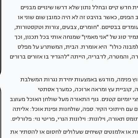
ת חדש קיים ובחלל נתון שלא דרשו שינויים מבניים
הפנים, כאשר בהיבט זה לא היה כמובן שום שוני או
מדים בבסיסם. "חומרים, צבעים, צורות וטקסטורות,
תמיד סוג של "אני מאמין" שמנחה אותי בכל תכנון, וכך
 למבנה כולו" היא אומרת. הבית, המשתרע על מפלס
, והמטרה, לדבריה, הייתה "להגדיר בו אזורים ברורים
ץ פנימה, מודגש באמצעות יחידת נגרות המשלבת
ה, קוביית עץ ומראה ארוכה, כמערך אסתטי
י יומיום קטנים. גוף התאורה מעל שולחן האוכל מעוצב
 עם חיתוכי הקיר. ספה, שולחנות ופינת אוכל: אליתה
מס תאורה, וילונות: וילונות הנרי, פריטי נוי: פלורליס.
ות או אלמנטים קשיחים שעלולים לחסום או להסתיר את