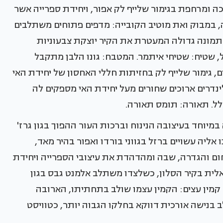
 ומרחפת בגימור שלייף לק אפור, ויחידת ספרייה אשר
 במבוק ואת מוטיב הקובייה: מדפים פתוחים משתלבים
 תמונה גדולה המעטרת את הקיר יוצקת צבעוניות
ל, שטיח: שטיחי איתמר. המטבח: גונו הלבן מתקבל
, גימור שלייף לק בחזיתות חללי האחסון של יחידת האי
ינדרים ארוכים שחורים מעל יחידת האי מספקים לה
ל. תאורה: תומס תאורה.
מיוחד בעיצובה הנינוח וברכות העור ההפוך בגון גרז'
ליה עשויים ברזל בגווני בורדו ואפור בהיר מאד,
ום והגדרה, שבה ומהדהדת את עיצובי הספרייה ויחידת
אלית בקיר הסלון, כשלצדו משתלב אלמנט גבס בגון
ל קמין עצים: הקמין עצמו שולב בתחתיתו, הארובה
ב בנישה אורכית דווקא בחלקו הגבוה יותר, כטוויסט