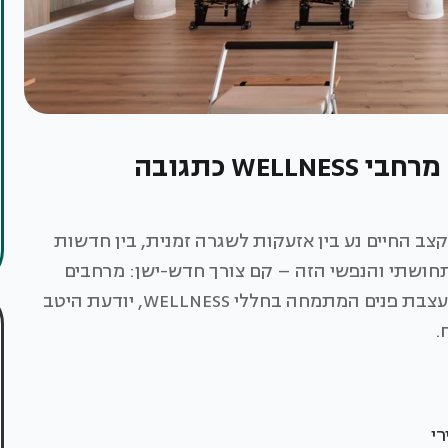
אושרי גונן מעצבת את הנשימה: מרחבי WELLNESS כתגובה
 קצב החיים נע בין אזעקות לשגרה זמנית, בין חדשות
חושתי והנפשי הזה – קם צורך חדש-ישן: מרחבים
שמאפשרים לעצור. לנשום. להתחזק. אושרי גונן, מעצבת פנים המתמחה בחללי WELLNESS, יודעת היטב
.