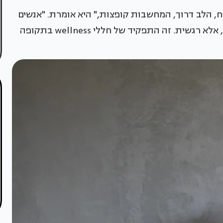
ח, הלב דרוך, המחשבות קופצות," היא אומרת. "אנשים
מחפשים מקום להניח בו את הראש – לא רק פיזית, אלא רגשית. זה התפקיד של חללי wellness בתקופה