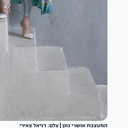
המעצבת אושרי גונן | צלם: דניאל צאירי