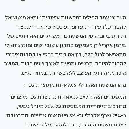
מאחורי צמד המילים "חדשנות עיצובית" נמצא פוטנציאל
להפוך כל רעיון – נועז ופרוע ככול שיהיה – למוצר
דקורטיבי ופרקטי. המשטחים האקריליים היוקרתיים של
בירמן אקריליק מעניקים פתרון עיצובי ישים ופונקציונאלי
המאפשר לכול חלל, בין אם בבית פרטי או במבנה ציבורי
להפוך למיוחד, מרשים ומפעים לאורך שנים רבות. המוצר
איכותי, יוקרתי, מעוצב ללא פשרות ובמחיר נגיש.
מהו המשטח האקרילי HI-MACS מתוצרת LG :
המשטחים האקריליים HI-MACS מתוצרת LG מיוצרים
מתרכובת ייחודית המבוססת על 70% מינרל טבעי,
כ-25% שרף אקרילי וכ- 5% פיגמנטים טבעיים. התרכובת
יוצרת משטח הומוגני, נעים למגע בעל גמישות