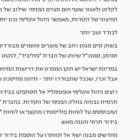
לקלוט ולאגור שטף חום מצדם הפנימי. שילוב של
החיצוני של הקירות, מאפשר ניהול אקלימי נכון יותר
לבודד טוב יותר
בשוק קיים מגוון רחב של מוצרים וחומרים מבודד
וסרמן, סמנכ"ל שיווק של חברת "פוליביד", לנקוט 
במדינת ישראל יש תקן המפרט את דרישות המינימו
אבל זכרו, שככל שתבודדו יותר - תיהנו מחיסכון כל
רוצים ניהול אקלימי אופטימלי? אל תסתפקו בבידו
תרמית גבוהה בחלק הפנימי של הקירות. בחברת "פ
המבוססים על לוחות פוליסטירן מוקצף או לוחות "
בידוד תרמי והגנה מאש.
מחדשים מבנה ישן? אל תוותרו על הוספת בידוד ל