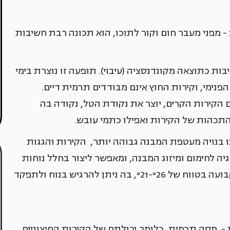
- מפני מעבר חום וקור לתוכו, הוא תכונה רבת חשיבות
ות כתוצאה מקונדנסציה (עיבוי). תופעה זו נוצרת בימי
נימי, וקירות החוץ אינם מבודדים תרמית דיים.
 הקירות הקרים, יוצר את נקודת הטל, נקודה בה
 התכהות של הקירות ואפילו כתמי עובש.
בנויה מעטפת המבנה גבוהה יותר, הקירות והגגות
ה לחימום ומיזוג המבנה, ומאפשר ליצור בחלל נוחות
תרמית, כלומר לשמור לאורך זמן על טמפרטורה קבועה בטווח של º21-º26, בה ניתן להרגיש בנוח ולתפקד
- מסה תרמית, כלומר יכולתם של הקירות החיצוניים