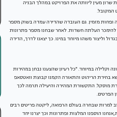
 שרון מעין ליוותה את הפרויקט במהלך הבניה
 המקובל.
לה ופחות מזמין. גם העובדה שהדירה עמדה בשוק מספר
ח במונחים תל-אביביים של 2017) מבלי להימכר העלתה חשדות. לאחר שבחנו מספר פתרונות
דול וליצור משהו מיוחד במינו. כך יצאנו לדרך, הדירה
ה וקלילה במיוחד. "כל רעיון שהצענו נבחן במהירות
א בחירת הריהוט והתאורה הקמנו קבוצת וואטסאפ
 ומלאה בתמונות שפעלה 24/7",מספרת מוסקל. התקשורת המהירה והיעילה תרמה לכך
 הפרטים.
ב למרות שבחרה בעולם הרפואה, ליקטה פריטים רבים
אנחנו הוספנו המלצות ופתרונות וכך יצרנו יחד