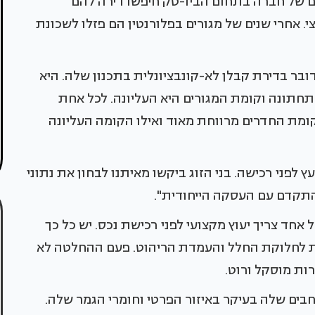
לים של חברה בתחום הביו-טק חיפשו דירה להם
. אחרי שנים של מגורים בפלורנטין הם פזלו לשכונת
ר בדירת קבלן לא-קונבציונלית בתכנון שלה. היא
תונה וקומת המגורים היא העליונה. לכל אחת
מת החדרים מרווחת מאוד ואילו הקומה העליונה
עץ לפני רכישה. בני הזוג ביקשו מאיתנו לבחון את נתוני
תקדם עם העסקה הייחודית".
ל אחד צריך יעוץ מקצועי לפני רכישת נכס. יש כל כך
ית לחלוקת החלל והעמדת הריהוט. פעם ההחלטה לא
ות מוסקל ורוט.
בים שלה בעיקר באיזור הפרטי וחומרי הגמר שלה.