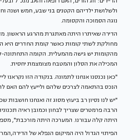
הדיירים: זוג הורים, האם רופאה והאב מנכ"ל ובע
ולשלושת ילדיהם הקטנים בני שבע, חמש ושנה וחצי
נוגה הסמוכה והקסומה.
הדירה שאיתרו היתה מאתגרת מהרגע הראשון. מדוב
מחולקת לשתי קומות כאשר קומת החדרים היא התח
מהקומות יש גישה מהמעלית. הקומה התחתונה-קו
המכילה את הסלון והמטבח מצומצמת יחסית.
"כאן נכנסנו אנחנו לתמונה. בנקודה הזו נקראנו ליי
הנכס בהתאמה לצרכים שלהם ולייעץ להם האם לה
"יש לנו נסיון רב ביעוץ מסוג זה ואנחנו חושבות שכ
הרבה פרמטרים שצריך לבחון וכמובן ראיה תכנונ
היתה קלה עבורנו. המערכה היתה מורכבת", מספר
הפיתוי הגדול היה המיקום הנפלא של הדירה,המרח