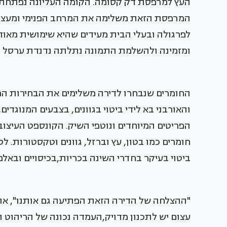
העץ למרפסת דק קסומה. הקומה העליונה נפתחת ל
המרפסת הזאת משלימה את המרחב הפנימי ומעצימ
לפרגולה ובעלי הבית מעידים שהיא שימושית מאוד
ומזמינה ולהשלמת התמונה נתלתה נדנדת ערסל 
החומרים שנבחרו לדירה משלימים את הבחירות המ
והאורבני בא לידי ביטוי בגוונים, בצבעים המנוגדי
הפריטים המיוחדים ונוטפי השיק. הקונספט העיצוב
חומרים כמו בטון, עץ וברזל, גוונים וטקסטורות. ל
ביטוי בעיקר בחדרי השינה בכריות,בכיסויים ובאל
"ההצלחה של הדירה הזאת הפתיעה גם אותנו", אומ
עצום יש לתכנון מדויק,העמדה נכונה של הריהוט ו