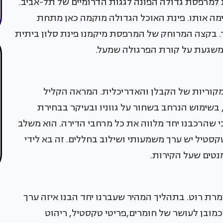
מרפסת גדולה הפונה לגגות הדרומיים של תל-אביב.
ה אותו. פינת האוכל הגדולה מוקמה כאן מתחת
. בקצה המרוחק של המרפסת מיקמנו פינת סלון ביתית
משגעת על קורת הפרגולה שמעל.
קוריות של הקבלן והאדריכלית. המראה הקליל
ם, בשימוש הנרחב בשחור על גווניו ובעיקר בבחירת
י שהרכבנו יחד מלווה את כל מרחבי הדירה. הוא משלב
טקסטיל יש ערך משמעותי ושילוב בחללים. זה בא לידי
מנטים שעל הקירות.
רת רוט. בתהליך המהיר שעברנו יחד הבנו איזה ערך
כמובן לעושר של חומרים,פריטי טקסטיל, ריהוט