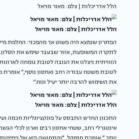
הלל אדריכלות | צלם: מאור מויאל
הלל אדריכלות | צלם: מאור מויאל
הפתרון שנמצא היה פשוט אך מהפכני: החלפת מיק
לתקרה המשופעת, אזור שבעבר שימש את הסלון, וב
הזוויתית ניצלנו את הגובה לטובת גומחה לארונות
לטובת משטח עבודה רחב ואחסון נוסף,” אומרת מו
את השימוש להרבה יותר יעיל ונוח.”
הלל אדריכלות | צלם: מאור מויאל
התכנון החדש התבסס על פונקציונליות חכמה ועל
אינטגרלי רחב, שטחי אחסון רבים וארון לכלי הגשה
יותר,” אומרת מוסקל, "והתחושה היא של פתיחות ור