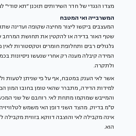
מצדו הנגדי של חדר השירותים תוכנן ״תא סודי״ למ
המשרבייה ואי המטבח
המעצבים ביקשו ליצור מחיצה שקופה ועדינה שתו
שטף האור בדירה או להקטין את תחושת המרחב ש
גלגולים רבים ותחלופת חומרים וטקסטורות לאין 
המידה קיבלה מענה רק אחרי שנעשו ניסיונות בכמה
ולתקרה.
אשר לאי הענק במטבח, אף על פי שניתן לטעות ולח
למידות הדירה, מתברר שהאי טומן בחובו המון ה
ס"מ בדיוק. מהצד השני דופן האי משמש לטלוויזיה 
אינה מקבילה לאי והוצבה דווקא בזווית מקבילה ל
הוא.