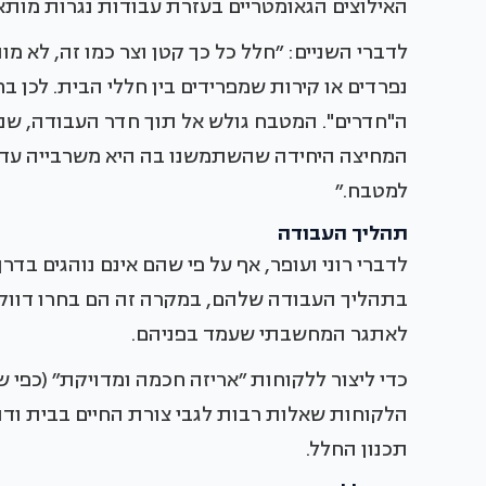
האילוצים הגאומטריים בעזרת עבודות נגרות מות
לדברי השניים: ״חלל כל כך קטן וצר כמו זה, לא מ
נפרדים או קירות שמפרידים בין חללי הבית. לכן ב
ה"חדרים". המטבח גולש אל תוך חדר העבודה, שנח
המחיצה היחידה שהשתמשנו בה היא משרבייה עדינ
למטבח.״
תהליך העבודה
לדברי רוני ועופר, אף על פי שהם אינם נוהגים בד
בתהליך העבודה שלהם, במקרה זה הם בחרו דוו
לאתגר המחשבתי שעמד בפניהם.
כדי ליצור ללקוחות ״אריזה חכמה ומדויקת״ (כפי ש
הלקוחות שאלות רבות לגבי צורת החיים בבית ודנו
תכנון החלל.