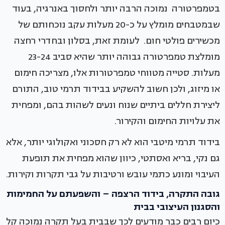
בטמפרטורה נמוכה הרבה יותר ולחסוך באנרגיה, בעוד
שבמטבחים מומלץ על כ-20 מעלות עקב נוכחותם של
מכשירים פולטי חום. לעומת זאת, בסלון ובחדרי רחצה
מומלצת טמפרטורה גבוהה יותר שהיא סביב 23-24
מעלות. סטייה מטווחי טמפרטורות אלו, מצריכה חימום
או מיזוג, ולכן חשוב להשקיע בבידוד תרמי טוב, התורם
ליצירת חללים ביתיים שנוח ונעים לשהות בהם, ומפחית
את עלויות החימום והקירור.
בידוד תרמי מיטבי הוא לא רק חסכוני ואקולוגי יותר, אלא
גם נקי, בריא ואסתטי, כיוון שהוא מפחית את תופעת
העיבוי ומונע כתמי עובש ורטיבות על גבי תקרות וקירות.
גובה התקרה, בידוד הרצפה – והשפעתם על החמימות
והסגנון העיצובי בבית
כיום רבים כבר מודעים לכך שבבית בעל תקרה נמוכה קל