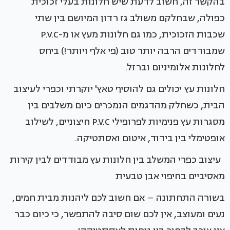
בהקשר זה, חשוב לדעת שיש חלונות בעלי זכוכית
כפולה, שבחלקם משולב גז רדון המיושם בין שתי
שכבות הזכוכית, כמו גם חלונות מעץ או מ-P.V.C
שמבודדים הרבה יותר טוב (פי אלף ויותר!) ביחס
לחלונות אלומיניום וברזל.
חלונות עץ יכולים גם להוסיף טאץ' יוקרתי וכפרי לעיצוב
הבית, כשחלק מהדגמים הנמכרים כיום משלבים בין
מסגרות עץ פנימיות לפרופילי P.V.C חיצוניים, לשילוב
אופטימלי בין בידוד, איטום ואסתטיקה.
עיצוב כפרי המשלב בין חלונות עץ מבודדים לבין קירות
מאסיביים בחיפוי אבן טבעית
בשורה התחתונה – אם חשוב לכם ליהנות מבית חמים,
נעים ומעוצב, אין לכם שום סיבה להתפשר, כי כיום כבר