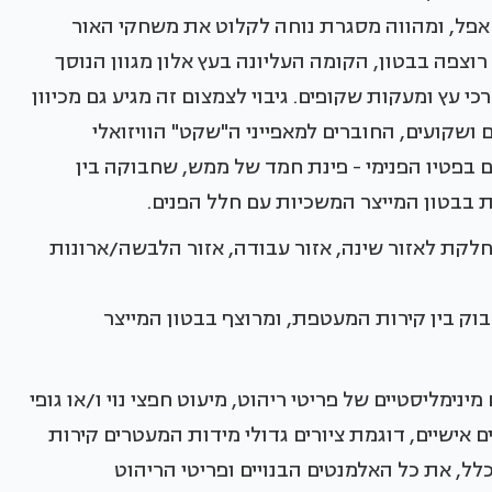
פל, ומהווה מסגרת נוחה לקלוט את משחקי האור
וצפה בבטון, הקומה העליונה בעץ אלון מגוון הנוסך
עץ ומעקות שקופים. גיבוי לצמצום זה מגיע גם מכיוון
ושקועים, החוברים למאפייני ה"שקט" הוויזואלי
ם בפטיו הפנימי - פינת חמד של ממש, שחבוקה בין
 בבטון המייצר המשכיות עם חלל הפנים.
נחלקת לאזור שינה, אזור עבודה, אזור הלבשה/ארונות
בוק בין קירות המעטפת, ומרוצף בבטון המייצר
מינימליסטיים של פריטי ריהוט, מיעוט חפצי נוי ו/או גופי
 אישיים, דוגמת ציורים גדולי מידות המעטרים קירות
לל, את כל האלמנטים הבנויים ופריטי הריהוט