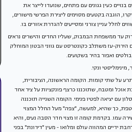
נויים כעין גגונים עם פתחים, שנועדו לייצר את
רו, הוגבה בקטעים מסוימים ליצירת הפרשי מישורים,
ים לחלל עניין צורני ומסייעים להגדרת אזורים בו.
רוק עד ממשפחת הבמבוק, שעליו החדים והישרים נראים
ם הירוק-עז משתלב כקונטרסט עם גווני הבטון המוחלק
ולטים ואפור בהיר בשקועים.
מינימליסטי ונקי.
תרע על שתי קומות. הקומה הראשונה, הציבורית,
ת אוכל ומטבח, שתוכננו כרצף פונקציות על ציר אחד
ן עם יציאה לפטיו פנימי. הקומה השנייה תוכננה
רווח של כ-2 מ') מקיר המעטפת, כך שהיא, למעשה, "צפה" מעל החלל המצוי
ה עמו. בקדמת קומה זו מצוי חדר הסבה נעים, והיא
בת ידיים המהווה עולם ומלואו - מעין "דירונת" בפני