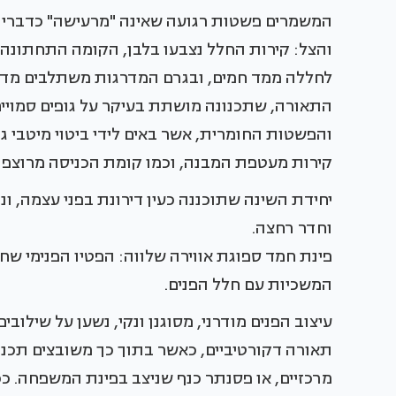
המשמרים פשטות רגועה שאינה "מרעישה" כדברי א
והצל: קירות החלל נצבעו בלבן, הקומה התחתונה ר
לחללה ממד חמים, ובגרם המדרגות משתלבים מדרכי 
התאורה, שתכנונה מושתת בעיקר על גופים סמויים 
והפשטות החומרית, אשר באים לידי ביטוי מיטבי ג
קירות מעטפת המבנה, וכמו קומת הכניסה מרוצפת
יחידת השינה שתוכננה כעין דירונת בפני עצמה, ו
וחדר רחצה.
פינת חמד ספוגת אווירה שלווה: הפטיו הפנימי שח
המשכיות עם חלל הפנים.
עיצוב הפנים מודרני, מסוגנן ונקי, נשען על שילובים 
תאורה דקורטיביים, כאשר בתוך כך משובצים תכנים
מרכזיים, או פסנתר כנף שניצב בפינת המשפחה. ככ