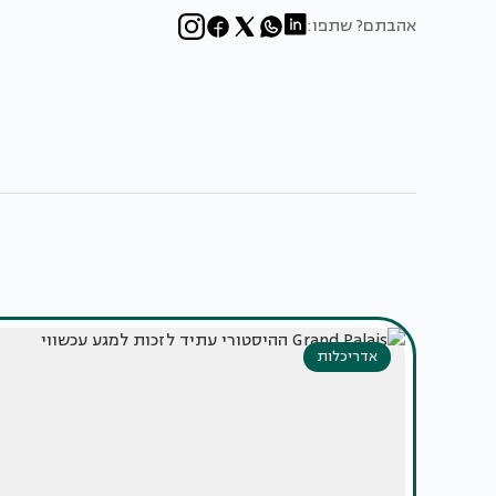
אהבתם? שתפו:
אדריכלות