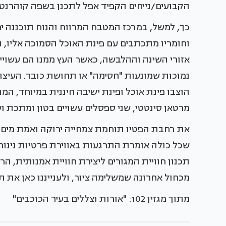
הקבועים/נייחים הקפיד אפל לתכנן בשפה קוהרנט
כך, למשל, במרכז המטבח המרווח והנוח תוכננה יח
וחומריו מתכתבים עם פינת האוכל הסמוכה אליו, 
אזורי השינה וההלבשה, כאשר העץ ממנו הם עשויי
נמוכות שמונעות "חסימה" או תחושת כובד. העיצו
הוצבו פינת אוכל ופינת ישיבה חיננית במיוחד, 
מרטאן סינטטי, שני ספסלים עשויים בטון ומתכת וש
את רחבת הפטיו תוחמת צמחייה ירוקה ואמת מים
שכל כולה אומרת התרגעות באווירת פרטיות נינו
תכנון חוויית המגורים ליצירת חוויית אמנותית, 
מכחול אחרונה שמשלימה ציור, ולענייננו כאן את תכ
מתוך מגזין 102: "אורות וצללים בעיר הכוכבים"