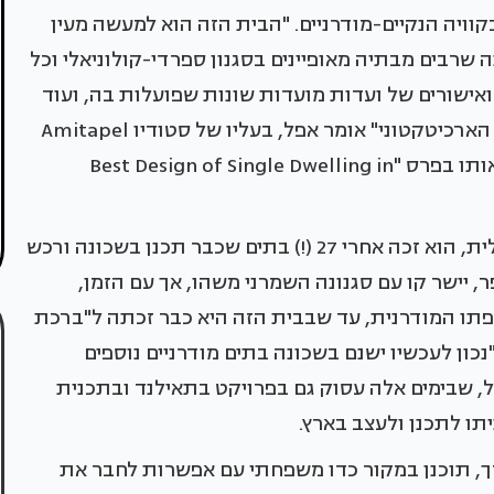
ויה הנקיים-מודרניים. "הבית הזה הוא למעשה מעין
 שרבים מבתיה מאופיינים בסגנון ספרדי-קולוניאלי וכל
אישורים של ועדות מועדות שונות שפועלות בה, ועוד
יותר מכך כאשר מדובר בתכנון שהינו שונה מנופה הארכיטקטוני" אומר אפל, בעליו של סטודיו Amitapel
Design, שאחד הבתים שתכנן במסגרתו אף זיכה אותו בפרס "Best Design of Single Dwelling in
באישור לתכנון הבית בעל החזות העכשווית בתכלית, הוא זכה אחרי 27 (!) בתים שכבר תכנן בשכונה ורכש
 יישר קו עם סגנונה השמרני משהו, אך עם הזמן,
פתו המודרנית, עד שבבית הזה היא כבר זכתה ל"ברכת
כון לעכשיו ישנם בשכונה בתים מודרניים נוספים
פל, שבימים אלה עסוק גם בפרויקט בתאילנד ובתכנית
יתו לתכנן ולעצב בארץ.
רך, תוכנן במקור כדו משפחתי עם אפשרות לחבר את