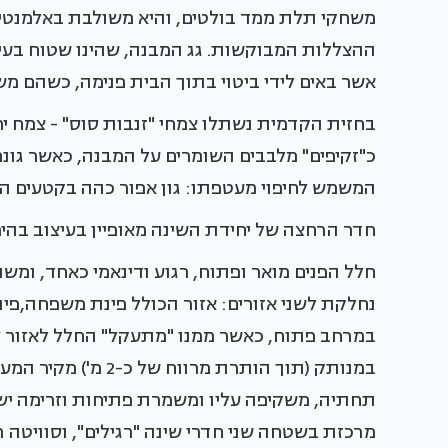
משחקי תלת ממד בולטים, והיא משולבת באלמנטים ב
ההצללות המבוקשות. גג המבנה, שהינו שטוח בעיק
אשר באים לידי ביטוי בתוך הבית פנימה, כשהם משוו
בחזית הקדמית נשתלו צמחי "זנבות סוס" - צמח י
כ"זקיפים" מלבבים השומרים על המבנה, כאשר גונ
המשמש לחיפוי מעטפתו: גון אפור כהה בקטעים הב
חדר הרחצה של יחידת השינה מאופיין בעיצוב בהיר, 
חלל הפנים מואר ופתוח, רגוע ודינאמי כאחד, ומש
נחלקת לשני אזורים: אזור הכולל פינת משפחה,פינ
במרחב פתוח, כאשר ממנו "מתעקל" החלל לאזור סלו
במנותק (תוך הותרת מ
תחתיה, משקיפה עליו ומשמרת פתיחות וזרימה ישיר
מרכזת בשטחה שני חדרי שינה "רגילים", וסוויטה רח