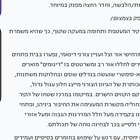
נות/הלבשה, וחדר רחצה מפנק במיוחד.
פק בצמצום/
מקיר המעטפת ותחומה במעקה שקוף, כך שהיא משמרת
ישי אור וצל ועניין צורני דינאמי, נפערו בבית פתחים
רים לחללו אור רב ומשרטטים בו "דיגומים" מוארים.
-סימטרי שנעשה בגדלים שונים ובחלוקות משתנות,
תרת של הגיוון הצורני מייצג חלון עגול גדול,
ם הקווים הישרים. במיקומו במרכז שטחו של הקיר
חוליה מקשרת המעצימה את החיבור ביניהן, ופתחי
נו בקפידה מעל חלל המדרגות הגבוה ומעל אזורי
 ולסייע בכך לבחינה נוחה של תכולתם.
יחסית, עם דגש על שימוש בחומרים בסיסיים ועמידים