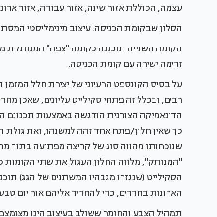
עצמה, הכוללת אזור שינה, אזור עבודה, אזור ארו
הסלון שבקומת הכניסה. עיצוב מינימליסטי המסת
הקומה השנייה תוכננה כקומה "צפה" המנותקת 
זרימה ישירה עם קומת הכניסה.
על בסיס הקונספט הרעיוני של יצירת חלל המזמן תרח
רבים, ובכלל זה פתחי סקילייט עליונים, שאכן מחדי
הדינאמיקה הצורנית הודגשה באמצעות תכנונם הא
כך שאין חלון/פתח אחד זהה למשנהו, ואת גולת הכו
שנוכחותו מהווה סוג של קריצה מפתיעה בתוך מרק
"המנותק", מלווה החלון העגול את שתי הקומות כ
הסקילייט (שנגזרו מגבהיו המשתנים של הגג) תוכנ
הארונות בחדרים, כדי להחדיר אליהם אור יום טבעי
תמהיל הצבע והחומר ששולב בעיצוב הינו מצומצם 