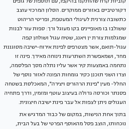
קוביות קרח שהותקנו בהיקפו, עם תוספת של גופים
דקורטיביים באזורים ממוקדים. הסלון המרכזי עוצב
כתשובה צורנית לעיגולי המעטפת, ופריטי הריהוט
ששולבו בו מאופיינים בקו מעוגל ורך: ספות עור לבנות
שמגלמות צורת ין ויאנג, שטיח עגול ושולחן קפה
עגול-תואם, אשר מצטרפים לפינת אירוח-ישיבה מסוגננת
מחד, ושמאפשרת השתרעות נינוחה מאידך. פינה זו
נתחמה באמצעות קיר אשר עליו נתלה מסך הפלסמה,
וצדו השני תוכנן כקיר גומחות הפונה לאזור נוסף של
החלל- מעין "פינת הרהורים ויצירה", המאכלסת בשטחה
פסנתר וכורסה גדולה בעיצוב עוטף ומזמין, ודרך פתחיה
העגולים ניתן לצפות אל עבר פינת ישיבה חיצונית.
בתוך אחת הנישות, במקום של כבוד המדגיש את
נוכחותו, הוצב פסל מהאוסף הפרטי של בעל הבית,