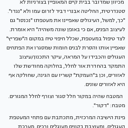
מכיוון שמדובר בבית קיים המאופיין בצורניות לא
סטנדרטית, החליטה אבנרי דביר לזרום עמו ולא "נגדו".
"כך, למשל, העיגולים שאפיינו את מעטפתו "נכנסו" גם
לעיצוב הפנים, אם כי באופן שונה משהיה" היא אומרת.
לצד טיפול במעטפת, שכלל חיפוי טיח במקום ה"שפריץ"
שאפיין אותו והסרת לבנים חומות שמסגרו את הפתחים
העגולים והכבידו על המראה, עיקר התכנון/עיצוב
התמקד בהחדרת אור לחלל, בחלוקה מחודשת שלו
לאזורים, וכן ב"העמקת" קשריו עם הגינה, שחולקה אף
היא לאזורים שונים.
המטבח שהיה במקור חלל סגור וצורף לחלל המגורים.
מטבח: "דקור".
פינת הישיבה המרכזית, מתכתבת עם פתחי המעטפת
העגולים, ומעוצבת בקווים מעוגלים ורכים. מערכת