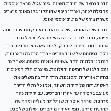
חדר הרחצה של יחידת השינה: כיור עגול, מראה אופקית
מקבילה לכיור, ואריחי חיפוי שהותקנו בקו מאונך מייצרים
משחק צורני של מוטיב אופקי ואנכי.
חדר השינה המפנק, ששטחו הנדיב מעניק תחושת רווחה
נעימה, חובר לחדר הרחצה הצמוד אליו וכולל גם חדר
ארונות נוח במיוחד שהתקבל כתוצאה מאיחודו עם חדר
נוסף. בפתחם של שני האזורים - חדר הרחצה והארונות,
הותקנו דלתות הזזה עשויות זכוכית כסופה, אשר לצד
גונם הלבן של המיטה והוילונות, מייצרים חלל המאופיין
בחזות אוורירית ומסוגננת. חדר הרחצה משלים את
האסתטיקה של יחידת השינה, וכמו כל חללי הדירה
מעוצב בקפידה עד אחרון הפרטים, עם יחידת כיור
מרחפת, מראה אופקית שנתלתה מעליה ומדגישה
תחושת מרחב, גופי תאורה מוקפדים ושילוב של צבע