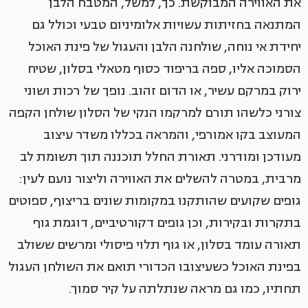
את האווירה המבוקשת. כך, למשל, המטבח הלבן
המתנאה בחזיתות עשויות אלומיניום טבעי וכולל גם
יחידת אי נוחה, שולחנה הלבן והעגול של פינת האוכל
הסמוכה אליו, ספה בריפוד כסוף מטאלי בסלון, שטיח
ירוק במרקם עשיר, או הדום זהוב. נופך של רכות ושוני
צורני כלשהו תורם למרקמו הנקי של הסלון שולחן הקפה
המעוצב בקו אמורפי, והמראה בכללו משדר עיצוב
מעודכן ומודרני. תאורת החלל תוכננה תוך תשומת לב
מרבית, במטרה להשלים את האווירה וליצור נועם לעין:
גופים שקועים שהותקנו במקומות שונים בריצוף, ספוטים
בתקרות ובקירות, וכן גופים דקורטיביים, דוגמת גוף
תאורה עומד בסלון, או גוף תלוי פיסולי ומרשים ששולב
בפינת האוכל כשעיצובו הכדורי תואם את השולחן העגול
תחתיו, כמו גם מראה שנתלתה על קיר סמוך.