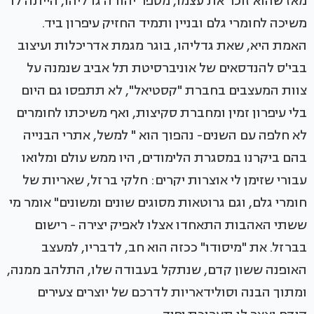
מאז שהוא זוכר את עצמו, מספר יהודה גדליהו, הייתה לו
משיכה לחומרי גלם ובניין ותמיד החזיק עיפרון ביד.
האמת היא, שאת גדליהו, בוגר מגמת אדריכלות ועיצוב
בבי'ס להנדסאים של אוניברסיטת תל אביב שנמנה על
צוות המעצבים בחברת "קסטיאל", לא תתפסו גם היום
בלי עיפרון זמין ומחברת סקיצות, ואף משיכתו לחומרים
לא חלפה עם השנים- נהפוך הוא " למשל, אתרי הבנייה
בהם ביקרנו במסגרת הלימודים, היו ממש עולם ומלואו
עבורי שזימן לי אוצרות יקרים: חלקי ברזל, שאריות של
חומרי גלם, וגם גרוטאות מסוגים שונים ומשונים" אומר מי
ששתי האהבות התאחדו אצלו לאפיק יצירה - רישום
בברזל. את "מיסודו" ככזה הוא חב, לדבריו, למעצב
האופנה ששון קדם, שנתקל בעבודה שלו, התלהב ממנה,
ומתוך הבנה וסולידאריות לדרכם של יוצרים צעירים