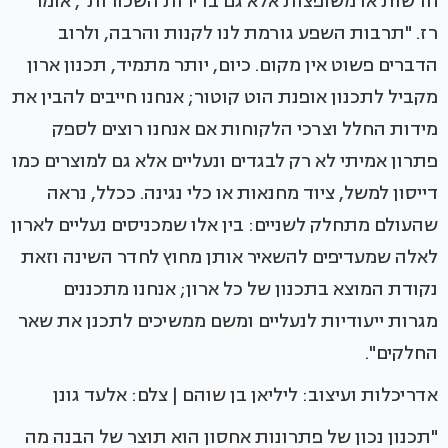
חדשות או משופצות אלא גם בדירות השכורות", אומר
רז. "תרבות השפע גורמת לנו לקנות והרבה, ולרוב
הדברים פשוט אין מקום. כיום, יותר מתמיד, תכנון ארון
מקביל לתכנון אופנת הוט קוטור; אנחנו חייבים להבין את
מידות החלל וצרכי הלקוחות אם אנחנו רוצים לספק
פתרון אמיתי לא רק לבגדים ונעליים אלא גם למוצרים כמו
דייסון למשל, ציוד מחנאות או כלי נגינה. ככלל, נראה
שהעולם מתחלק לשניים: בין אלו שמכניסים נעליים לארון
לאלה שמעדיפים להשאיר אותן מחוץ לחדר השינה וזאת
נקודת המוצא בתכנון של כל ארון; אנחנו מתכננים
מגרות ייעודיות לנעליים ומשם ממשיכים לתכנן את שאר
החלקים".
אדריכלות ועיצוב: ליליאן בן שוהם | צלם: אלעד גונן
"תכנון נכון של פתרונות אחסון הוא תוצר של הבנה מה