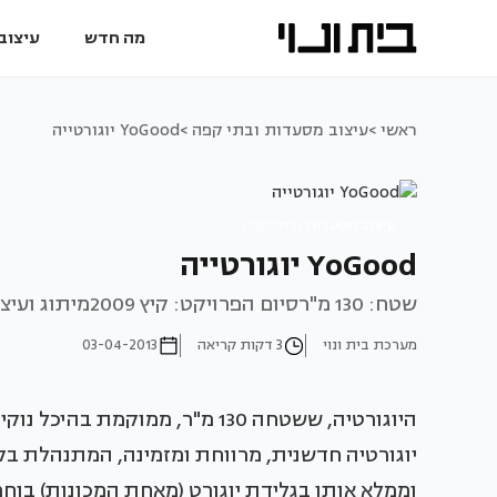
מה חדש
עיצוב 
ראשי >
עיצוב מסעדות ובתי קפה >
YoGood יוגורטייה
עיצוב מסעדות ובתי קפה
YoGood יוגורטייה
שטח: 130 מ"רסיום הפרויקט: קיץ 2009מיתוג ועיצוב גראפי: יורם רובינגר ויוסי קורן, ing
מערכת בית ונוי
3 דקות קריאה
03-04-2013
היוגורטיה, ששטחה 130 מ"ר, ממוקמ
יוגורטיה חדשנית, מרווחת ומזמינה, המתנהלת בק
וממלא אותו בגלידת יוגורט (מאחת המכונות) בוחר