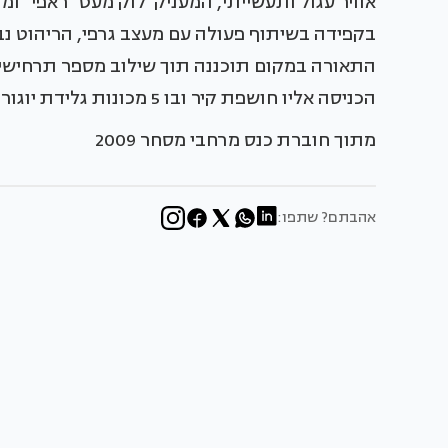
אוויר עגול ותעשייתי, המעניק לוק מעט "ראפי" ומו
בקפידה בשיתוף פעולה עם מעצב גרפי, הריהוט נב
התאורה במקום תוכננה תוך שילוב מספר תרחישים 
הכניסה אליו חושפת קיר ובו 5 מכונות גלידת יוגורט - מושך, מסקרן ומזמין פנימה לחוות את הטעם.
מתוך חוברת כנס מרחבי מסחר 2009
אהבתם? שתפו: