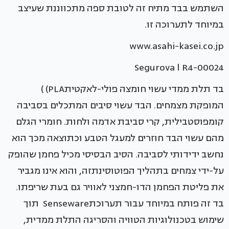
השתמש בבד מתיח זה לטובת ספה מתכווננת שעיצב
במיוחד לתערוכה זו.
www.asahi-kasei.co.jp
Segurova l R4-00024
בד תלת ממדי עשוי חומצה פולי-לאקטיתPLA) )
המופקת מצמחים. הבד עשוי סיבים המתכלים בסביבה
קומפוסטבילית, קרי סביבת אדמה ולחות. חומרי הגלם
מהם עשוי הבד חוזרים למעגל הטבע וכתוצאה מכך הוא
נחשב ידידותי לסביבה. הסיב הבסיסי מכיל פחמן שהופק
על-ידי צמחים בתהליך הפוטוסינתזה, והוא אינו מגביר
את פליטת הפחמן הדו-חמצני לאוויר גם בעת שריפתו.
בד זה פותח במיוחד עבור תערוכתSenseware תוך
שימוש בטכנולוגיות הטוויה והסריגה התלת ממדית,