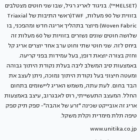
(MELSET™). בניגוד לאריג רגיל, שבו שני חוטים מצטלבים
בזווית של 90 מעלות, TWF(ראשי התיבות של Triaxial
Woven Fabric) מיוצר בתהליך אריגה חדש ומהפכני, בו
שלושה חוטים שונים נשזרים בזוויות של 60 מעלות זה
ביחס לזה. שני חוטי שתי וחוט ערב אחד יוצרים אריג קל
וחזק בצורה יוצאת דופן, בעל עמידות בפני קריעה.
באמצעות סיב המשלב ליבה בעלת נקודת היתוך גבוהה
ומעטה חיצוני בעל נקודת היתוך נמוכה, ניתן לעצב את
הבד בחום. לעת עתה, משמש האריג ליישומים בתחום
החלל. המעצב התעשייתי, רוס לאבגרוב, עיצב באמצעות
אריג זה אובייקט שכינה "זרע של אהבה"- ספק תיק ספק
טיפה תלת מימדית וקלת משקל.
www.unitika.co.jp