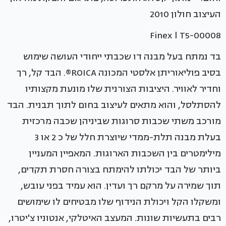
העיצוב חולון 2010
Finex l T5-00008
בד נמתח בעל מבנה דו שכבתי ייחודי העושה שימוש
בסיב פוליאוריתן אלסטי המכונה ROICA®. הבד קל, רך
וחדיר לאוויר. היציבות הצורנית שלו מונעת מקצותיו
להסתלסל, והוא מתאים לעיצוב בחום לתוך תבנית. הבד
מורכב משתי שכבות סרוגות שביניהן שכבה מרכזית
בעלת מבנה תלת-ממדי שיוצרת חלל של כ 2 או 3
מילימטרים בין השכבות הארוגות. המאפיין המעניין
ביותר של הבד יכולתו להימתח בצורה חסרת תקדים,
תוך שמירה על מרקם רך ועדין. הוא עמיד בפני עובש,
ומשקלו הקל ויכולת הנידוף שלו מבטיחים לו שימושים
רבים בתעשיות שונות. המעצב האיטלקי, אנטוניו צ'יטרו,