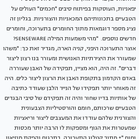
יפאניות, העוסקות בפיתוח סיבים "חכמים" העולים על
הטבעיים בתכונותיהם המכאניות והצורניות. בגליון זה
נציג מספר דוגמאות מתוך החומרים בתערוכה, וחומרים
חדשים נוספים. "מהי משמעות המילה SENSEWARE?
אוצר התערוכה היפני, קניה הארה, מגדיר זאת כך: "משהו
שמעורר את היצירתיות האנושית ומעורר בנו רצון ליצור
דברים". זה היה, הוא מציין, תפקידה של האבן שעוררה
באדם הקדמון בתקופת האבן את הרצון ליצור כלים. היה
זה מאוחר יותר תפקידו של הנייר הלבן שעודד כתיבה
של אותיות בדיו שחור והיה זה תפקידם של סיבי הבגדים
הטבעיים שרכותם, חומם והורסטיליות הצבעונית
והצורנית שלהם עודדו את המעצבים ליצור וריאציות
שמעטרות את הגוף ומספקות לו הרבה יותר מכסות
וחום."* מתוך קטלוג התערוכה, בתרגום והפקת מוזיאון