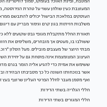
המטבח, ופינת האוכל בעומקו, סמוך לוויטרינה ה
המעוצבת כעין שולחן עשוי על טהרת הנירוסטה, מ
העוסקים במלאכת הבישול יכולים להתבשם ממראה ה
משלבות חזיתות בגון קרם וגימור מבריק עם דיגום
תאורת החלל מתקבלת מגופי גבס שקועים ללא כל גו
ששולבו בו, מעטים אך מובחרים, משלימים את חזות
מבתי היוצר של מעצבים מובילים. מעל הסלון "רו
העיצוב המצומצמת אינה פוסחת גם על יחידת השינ
ששימש את אמית כדי להגיע אליה הומר בגרם מדרגו
אשר בנוכחותו השונה כל כך מסביבתו הבהירה ובקו
ואף מסמן מעבר לחלל הפרטי העליון שרוצף בעץ ז
חללי הגלריה בשתי הדירות
חללי המגורים בשתי הדירות