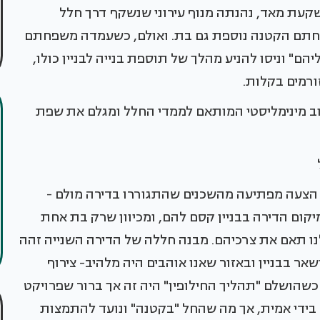
קעת מאד, נהנתה מנוף עירוני שנשקף דרך חלל
פחתם הקטנה נוספת גם בת. ואולם, כשעמדה משפחתם
" וניסו להניע מהלך של תוספת בנייה לבניין כולו,
ורמים בקלות.
יצוב מינימליסטי המותאם לממדי החלל ומגלם את שפת
 הצעה מפתיעה מהשכנים שהתגוררו בדירה מולם -
יקום הדירה בבניין קסם להם, ומכיוון שרק בת אחת
נו תאם את צרכיהם. מבנה חללה של הדירה השנייה זהה
 (110 מ"ר), והרעיון להישאר בבניין ובאזור שאנו אוהבים היה מלהיב- צירוף
כשהושלם "תהליך החילופין" היה זה אך ברור שפרויקט
בידי אמית, אך מה שהחל "בקטנה" ונועד להתמצות