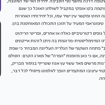
שקופה דרכה נחשף נוף הסביבה. יחידת האי של המטבח,
וקמה בקו אופקי במקביל לשולחן האוכל כך שגם
חוץ ומקשר עין ישיר עמו, וכל יחידותיו האחרות
 טיפוגראפי המעיד על תוכן התכולה המאוחסנת בהן.
פים דקורטיביים כאלה או אחרים, ופריטי הריהוט
ו המינימליסטית-מדוגמת בה ניתן לזהות אייקונים
כב" פתחה השקוף של הגלריה העליונה המבהיר כי שפת
ה, אם כי כאן מזומנת "הפרה" של מארג הקרם: הסולם
ת מרשים מאד עשוי עץ אגוז שטרייף בגימור מבריק,
וי עיצובו המוקפדים הופך לאלמנט פיסולי לכל דבר,
הה.