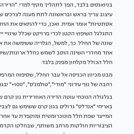
בניואנסים בלבד, הפך לתהליך מקיף למדי. "הדירה
עיצוב צריך בראש ובראשונה לתת מענה לצרכים של ה
אסתטיות" אומר אמית. ואכן, כדי להתאים את הח
התגלגל השיפוץ הקטן לכדי פרויקט שכלל שינויי יי
שונה של החלל. כך, למשל, הגלריה ששימשה את א
אחד מחדרי השינה הוסב לשמש כחלל ארונות/שירו
חלל הכולל מקלחון מפנק בלבד.
מבט מכיוון הכניסה אל עבר החלל, שסיפוח המרפס
רחבה של נוף עירוני. "מודי","טולמנ'ס", "100+" יבגני.
בגלגולה הנוכחי עוטה הדירה האוורירית גון קרם 
באריחי "אנדלס" גדולים בגון קרם ששימש גם לצבי
המייצר שפת חלל מונוכרומטית ומוקפדת עד אחרון
הציבוריות חולקות מרחב משותף, שבחלקו הקדמי 