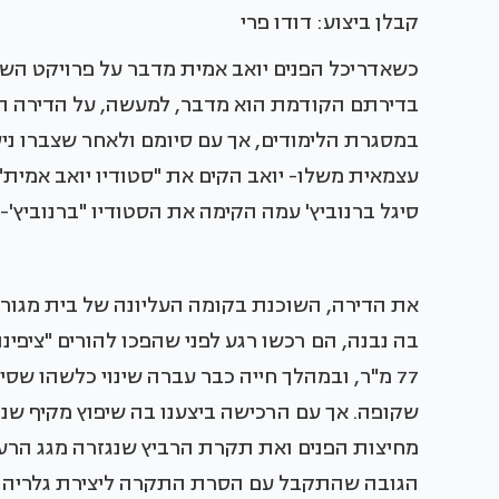
קבלן ביצוע: דודו פרי
כשאדריכל הפנים יואב אמית מדבר על פרויקט השיפו
בדירתם הקודמת הוא מדבר, למעשה, על הדירה ה
במסגרת הלימודים, אך עם סיומם ולאחר שצברו ניס
עצמאית משלו- יואב הקים את "סטודיו יואב אמית"
סיגל ברנוביץ' עמה הקימה את הסטודיו "ברנוביץ
את הדירה, השוכנת בקומה העליונה של בית מגורים
בה נבנה, הם רכשו רגע לפני שהפכו להורים "ציפ
77 מ"ר, ובמהלך חייה כבר עברה שינוי כלשהו 
שקופה. אך עם הרכישה ביצענו בה שיפוץ מקיף שנ
מחיצות הפנים ואת תקרת הרביץ שנגזרה מגג הרעפ
הגובה שהתקבל עם הסרת התקרה ליצירת גלריה על