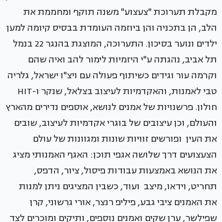
מקבלת תערוכת "צעצוע" משנה תוקף ומחממת את
הלב, הן בתכניה והן ביוזמה העומדת בבסיס קיומה למען
ילדים ונוער בסיכון. התערוכה, המוצגת בהנגר 22 בנמל
תל אביב, נהגתה ע"י היזמיות לימור להב ואיה שהם
וקרמה עור וגידים כשיתוף פעולה עם ויצ"ו ישראל, גלריה
טבי לאמנות, והאקדמיות לעיצוב בצלאל, שנקר ו-HIT
חולון. פרשנויות של אמנים לנושא, אוספים נדירים מהארץ
והעולם, וכן עיצובים של בוגרי אקדמיות לעיצוב, שובים
את העין ופורשים זוויות שונות ומגוונות של עולם
הצעצועים דרך שלושה אגפי תוכן: האגף האמנותי מציג
את הנושא באמצעות עבודות פיסול, ציור, הדפס,
תחריט, וידאו, מיצב ועוד, כשבין המציגים ניתן למנות
את האמנים ציבי גבע, פיליפ רנצר, אורי גרשוני, קרן
שפילשר, ערן שקים ואמנים נוספים, ותיקים ומוכרים לצד