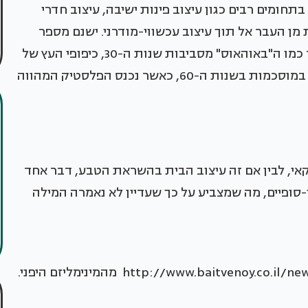
תחומים רבים כגון עיצוב פינות ישיבה, עיצוב חדרי
 מן העבר אל תוך עיצוב עכשווי-מודרני. ישנם מספר
סגנונות ישנים ומוכרים אשר משפיעים עליו במיוחד כמו ה"באוהאוס" מסביבות שנות ה-30, כיפופי העץ של
אלוואר אלטו וצ'רלס אימס משנות ה-50, והבעיטה במוסכמות בשנות ה-60, כאשר נכנס הפלסטיק המהווה
יקאי, לבין אם זה עיצוב הבית בהשראת הטבע, דבר אחד
סופיים, מה שמצביע על כך שעדיין לא נאמרה המילה