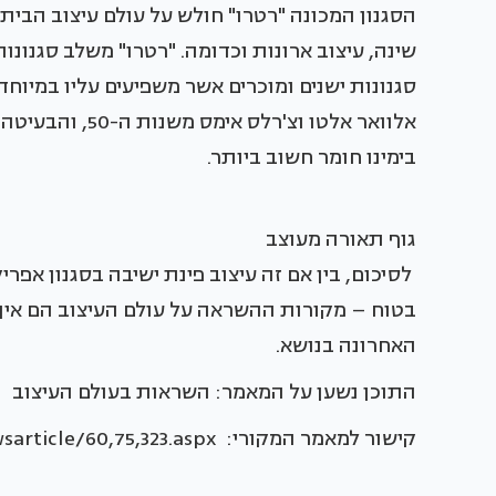
הסגנון המכונה "רטרו" חולש על עולם עיצוב הבית ב
שינה, עיצוב ארונות וכדומה. "רטרו" משלב סגנונות
בימינו חומר חשוב ביותר.
גוף תאורה מעוצב
לסיכום, בין אם זה עיצוב פינת ישיבה בסגנון אפר
בטוח – מקורות ההשראה על עולם העיצוב הם אין-
האחרונה בנושא.
התוכן נשען על המאמר: השראות בעולם העיצוב
קישור למאמר המקורי: http://www.baitvenoy.co.il/newsarticle/60,75,323.aspx מהמינימליזם היפני.