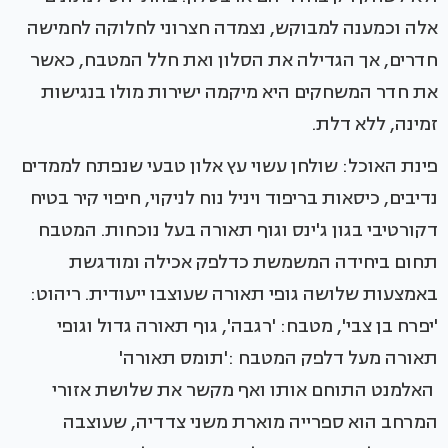
אלה וכמענה למבוקש, נצמדה חצרוני לחלוקה לחמישה
חדרים, אך הגדילה את הסלון ואת חלל המטבח, כאשר
את חדר המשחקים היא מיקמה ישירות מולו בנגישות
זמינה, ללא דלת.
פינת האוכל: שולחן עשוי עץ אלון טבעי שנפתח לממדים
נדיבים, כיסאות בריפוד ויניל נוח לניקוי, חיפוי קיר בטיח
דקורטיבי בגון ג'ינס וגוף תאורה בעל נוכחות. המטבח
תחום ביחידה המשמשת כדלפק אכילה ומודגשת
באמצעות שלושה גופי תאורה שעוצבו ייעודית. ריהוט:
'יפרח בן צבי', מטבח: 'רגבה', גוף תאורה גדול וגופי
תאורה מעל דלפק המטבח :'תומס תאורה'
האלמנט התוחם אותו ואף מקשר את שלושת אזורי
המרחב הוא ספרייה מוארת משני צדדיה, שעוצבה