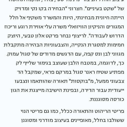
של "שקט בעיניים". חצרוני "הבחירה בקו נקי ומדויק
הייתה חיונית מבחינתי, היות והמשרד משקיף אל חלל
המגורים והניקיון הוויזואלי משרה עלי אווירת רוגע וריכוז
הדרוש לעבודה". לריצוף נבחר פרקט אלון טבעי, היוצק
חמימות למסגרת הנקייה, והצבעוניות הבהירה מתקבלת
מגווני לבן ונס קפה, עם הדגשים מדודים של סגול עמוק.
כך, לדוגמה, במטבח הלבן שעוצב בגימור שלייף לק
מפתיע שטיח ראנר סגול במרקם פראי, שמקבל הד
צבעוני ממעל, מ"בוקסות" תאורה שהותאמו ונצבעו
ייעודית עבור הדירה, ובפינת הישיבה מייצגת את הגון
כורסה מסוגננת.
פריטי הריהוט והתאורה ככלל, כמו גם פריטי הנוי
ששולבו בחלל, מאופיינים בעיצוב מודרני ומסוגנן