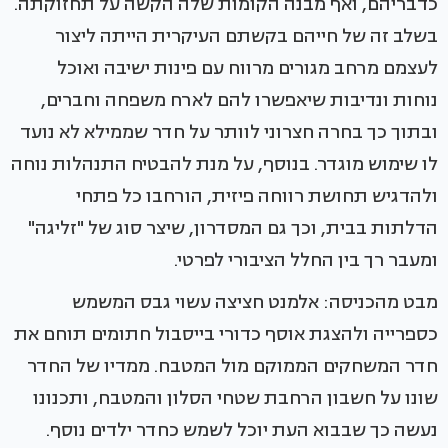
כדבריהם, ואף מבנה הקומות שלה הקשה על תחזוקתה.
בשלב זה של חייהם בקשתם העיקרית הייתה ליצור
לעצמם מרחב מגורים מרווח עם פינות ישיבה ואוכל
נוחות ונדיבות שיאפשרו להם לארח משפחה וחברים,
ובתוך כך בחרה חצרוני לוותר על חדר שממילא לא נועד
לו שימוש מוגדר. בנוסף, על מנת להבטיח התנהלות נוחה
ולהדגיש תחושת רווחה פיזית, הורחבו כל פתחי
הדלתות בבית, וכך גם המסדרון, שיצר סוג של "זליגה"
ומעבר רך בין החלל הציבורי לפרטי.
מבט מהכניסה: אלמנט חציצה עשוי גבס המשמש
כספרייה ולהצגת אוסף כדורי בייסבול חתומים תוחם את
חדר המשחקים הממוקם מול המטבח. ממדיו של החדר
שונו על חשבון הרחבת שטחי הסלון והמטבח, ותכנונו
נעשה כך שבבוא העת יוכל לשמש כחדר ילדים נוסף.