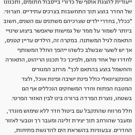
ייעודית להצגת אוסף של כדורי בייסבול חתומים, ותכנונו
של החדר בוצע תוך התחשבות בצרכים עתידיים. חצרוני:
"ככלל, בחדרי ילדים שצרכיהם משתנים עם השנים, חשוב
ביותר לשמור על ממד של גמישות שיאפשר ביצוע שינויי
התאמה לגיל המשתנה. במקרה זה, הילדים עדיין קטנים,
אך יש לשער שבשלב כלשהו ייהפך החלל המשותף
לחדרו של אחד מהם, ולפיכך כל תכנון הריהוט, התאורה
והחשמל בוצע בהתאם לכך". מרחב המגורים
הפונקציונאלי כולל פינת ישיבה ופינת אוכל, ולצד
המטבח הפתוח וחדר המשחקים הנכללים אף הם
בשטחו, נוצרת הפרדה ברורה בינו לבין האזור הפרטי.
חלל מרווח שהתקבל עם ביטול חדר ללא שימוש מוגדר,
ומעבר שהורחב תוך יצירת זליגה ומעבר רך וטבעי לאזור
החדרים. צבעוניות בהשראת הים להדגשת פתיחות,