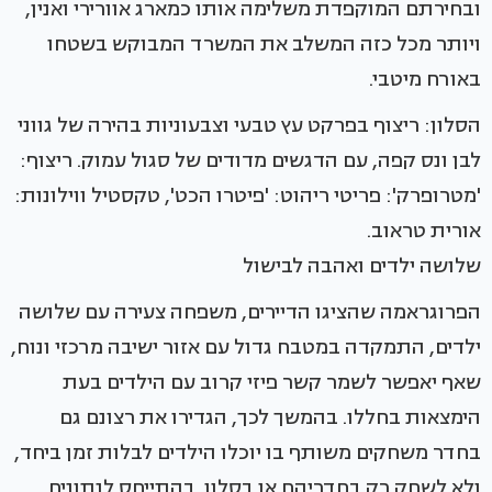
ובחירתם המוקפדת משלימה אותו כמארג אוורירי ואנין,
ויותר מכל כזה המשלב את המשרד המבוקש בשטחו
באורח מיטבי.
הסלון: ריצוף בפרקט עץ טבעי וצבעוניות בהירה של גווני
לבן ונס קפה, עם הדגשים מדודים של סגול עמוק. ריצוף:
'מטרופרק': פריטי ריהוט: 'פיטרו הכט', טקסטיל ווילונות:
אורית טראוב.
שלושה ילדים ואהבה לבישול
הפרוגראמה שהציגו הדיירים, משפחה צעירה עם שלושה
ילדים, התמקדה במטבח גדול עם אזור ישיבה מרכזי ונוח,
שאף יאפשר לשמר קשר פיזי קרוב עם הילדים בעת
הימצאות בחללו. בהמשך לכך, הגדירו את רצונם גם
בחדר משחקים משותף בו יוכלו הילדים לבלות זמן ביחד,
ולא לשחק רק בחדריהם או בסלון. בהתייחס לנתונים