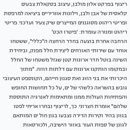
ריצוף בפרקט אלון מולבן, עיצוב בסקאלת צבעים
קלאסית של אבן ולבן, וילונות אווריריים ביציאה למרפסת
ופריטי ריהוט מסוגננים המייצרים שיק צעיר ועדכני. פריטי
ריהוט ומנורה עומדת: 'פיטרו הכט'
הרחבה אחרת בוצעה בחדר הרחצה ה"כללי", ששטחו
אוחד עם שירותי האורחים ליצירת חלל מפנק, וביחידת
השינה בוטל חדר ארונות קטן שגזל משטחו של החלל
ובמקומו הותקנו ארונות עם דלתות הזזה. "מתוך
היכרותי את בני הזוג ואת סגנון חייהם, הקונספט העיצובי
גובש בהשראה כלשהי של ים, על כל תחושות החופש
והפתיחות העולות ממנו ומתאימות לאנרגיה התוססת
שלהם" אומרת חצרוני. כך, לריצוף נבחרו אריחי לפטו
בגוון בהיר וקירות הדירה נצבעו בגון חול ים המותאם
לגונן של ספות העור באזור הישיבה, ולכורסאות