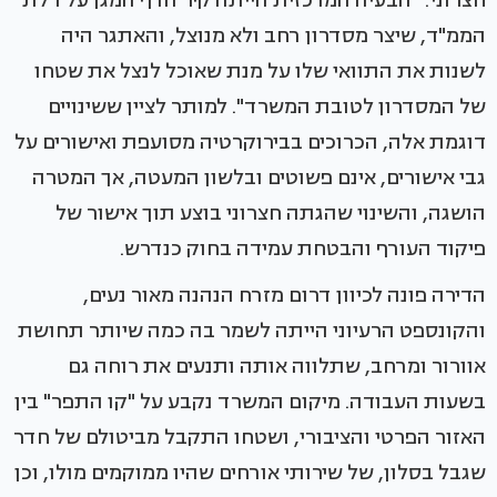
חצרוני: "הבעיה המרכזית הייתה קיר הדף המגן על דלת
הממ"ד, שיצר מסדרון רחב ולא מנוצל, והאתגר היה
לשנות את התוואי שלו על מנת שאוכל לנצל את שטחו
של המסדרון לטובת המשרד". למותר לציין ששינויים
דוגמת אלה, הכרוכים בבירוקרטיה מסועפת ואישורים על
גבי אישורים, אינם פשוטים ובלשון המעטה, אך המטרה
הושגה, והשינוי שהגתה חצרוני בוצע תוך אישור של
פיקוד העורף והבטחת עמידה בחוק כנדרש.
הדירה פונה לכיוון דרום מזרח הנהנה מאור נעים,
והקונספט הרעיוני הייתה לשמר בה כמה שיותר תחושת
אוורור ומרחב, שתלווה אותה ותנעים את רוחה גם
בשעות העבודה. מיקום המשרד נקבע על "קו התפר" בין
האזור הפרטי והציבורי, ושטחו התקבל מביטולם של חדר
שגבל בסלון, של שירותי אורחים שהיו ממוקמים מולו, וכן