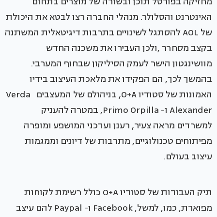
מחזיקה בפורטל תוכן ובשורה של מוצרים בתחום
האינטרנט והסלולר. מנהלי החברה רצו לבטא את היכולת
של AOL להסתגל לשינויים בתרבות דיגיטאלית המשתנה
בקצב מסחרר ,ולכן העבירו את משכנה החדש
מוושינגטון הישר לעמק הסיליקון שבחוף המערבי.
בהמשך לכך, הם הפקידו את מלאכת העיצוב בידיו
האמונות של סטודיו O+A, בניהולם של המעצבים Verda
Alexander ו- Primo Orpilla, במטרה להעניק
למשרדים מראה צעיר, רענן ועדכני המושפע ומופרה
מפיתוחים טכנולוגיים, מתרבות של דיונים וממגמות
עיצוב בעולם.
תיק העבודות של סטודיו O+A כולל רשימת לקוחות
מפוארת, כמו, למשל, Facebook ו- Paypal להם עיצב