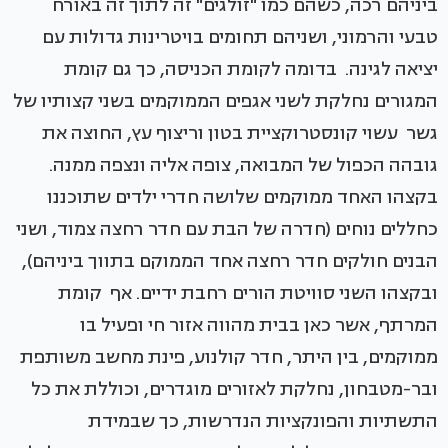
ביניהם רכה, כשהם כמו "זולגים" זה לתוך זה באורח
טבעי והרמוני, ושניהם תחומים בויטרינות גדולות עם
יציאה לגינה. בדומה לקומת הכניסה, כך גם קומת
המגורים נחלקת לשני אגפים הממוקמים בשני קצותיו של
גשר עשוי קונסטרוקציית בטון וריצוף עץ, החוצה את
גובהה הכפול של המבואה, צופה אליה ונצפה ממנה.
בקצהו האחד ממוקמים שלושה חדרי ילדים שתוכננו
כחללים נוחים (חדרה של הבת עם חדר רחצה צמוד, ושני
הבנים חולקים חדר רחצה אחד הממוקם בתווך ביניהם),
ובקצהו השני סוויטת הורים רחבת ידיים. אף קומת
המרתף, אשר כאן בבית מהווה אזור חי ופעיל בו
ממוקמים, בין היתר, חדר קולנוע, פינת מחשב משותפת
ובר-מטבחון, נחלקת לאזורים מוגדרים, וכוללת את כל
התשתיות והפונקציות הנדרשות, כך שבמידת