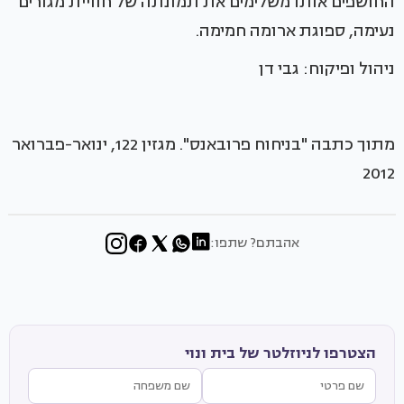
החושפים אותו משלימים את תמונתה של חוויית מגורים
נעימה, ספוגת ארומה חמימה.
ניהול ופיקוח: גבי דן
מתוך כתבה "בניחוח פרובאנס". מגזין 122, ינואר-פברואר
2012
אהבתם? שתפו:
הצטרפו לניוזלטר של בית ונוי