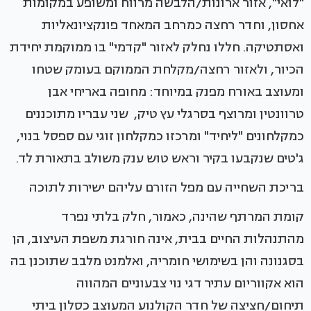
"לואי", אזור ארונות/הלבשה מרווח ומשופע במקומות
אחסון, וחדר רחצה כמרחב המאחד פונקציונאליות
ואסתטיקה. חללו נחלק לאזור "קדמי" בו ממוקמת יחידת
הכיור, ולאזור רחצה/מקלחת הממוקם בעומק שטחו
ומעוצב באורח מפנק במיוחד: מחופה באריחי אבן
טרוונטין ומרוצף בסרגלי עץ טיק, שני עבריו מתוכננים
כמקלחונים "ליחיד" ומרכזו כמקלחון זוגי עם ספסל בנוי,
ג'טים שנקבעו בקיר וראש טוש ענק משולב בתאורת לד.
בריכת השחייה עם מפל הזורם עליהם ישירות לתוכה
קומת המרתף שהינה, כאמור, חלק בלתי נפרד
מהתנהלות החיים בבית, אינה חורגת משפת העיצוב, הן
בסגנונה והן בשימושי חומריה, ואלמנט מלבב שתוכנן בה
הוא אקווריום עתיר דגי נוי צבעוניים המהווה
תיחום/חציצה של חדר הקולנוע המעוצב כסלון ביתי