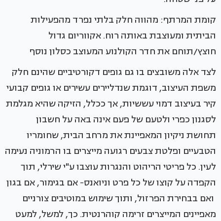
קומת המרתף: מהווה חלק בלתי נפרד מהפעילות
הביתית ומעוצבת באותה רוח. אקווריום גדול
חוצץ/תוחם את חדר הקולנוע המעוצב כסלון נוסף
לצד אלה משובצים בו גם גופים דקורטיביים שהינם חלק
משפת העיצוב, דוגמת שנדליירים עשירים או גופים קבועי
קיר בעיצוב דמוי עששיות, אך ככלל, הזיקה שהיא מגלמת
לסגנון כפרי ולטעם של פעם אינה באה על חשבון
תחושת ניקיון המאפיינת את מרחב הבית, שחומריו
הטבעיים ופלטת צבעים רגועה מייצרים בו הרמוניה נעימה
לעין. כל פריטי הריהוט והנגרות עוצבו ע"י שירלי, תוך
הקפדה על קוצו של כל פרט וניואנס- אם בגימור, אם בגון
ואם בבחירת הפרזול, ותוך שימוש במוטיבים צורניים
מאפיינים המייצרים זרימה קוהרנטית. כך, למשל, למעט