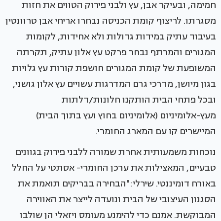
חמימה, ובעיקר אבן, עץ ולבני פירוק הטווים את חזות
מסגרתו. לריצוף קומת הכניסה נבחרו אריחי אבן טרוונטין
בעיבוד עתיק במידות גדולות ולא אחידות, לקומות
המגורים והמרתף נבחר פרקט עץ אלון עתיק, תקרתה
המשופעת של קומת המגורים חושפת קורות עץ גלויות
בגון מיושן, מדרכי גרם המדרגות עשויים עץ אלון גושני,
ובכל פתחי הבית הותקנו חלונות/דלתות
מעץ-אלומיניום (אלומיניום בחוץ ועץ בתוך הבית)
המיישרים קו עם המארג החומרי.
נוכחות משמעותית אחרת שמורה ללבני פירוק בגוונים
טבעיים, המאצילות את ערכן החומרי- אסתטי על החלל
באורח דומיננטי. שירלי:"הבחירה בבריקים תואמת את
הסגנון העיצובי של הבית ונועדה לייצר את האווירה
המבוקשת. אמנם כדי להימנע מעומס ויזאלי הן שולבו