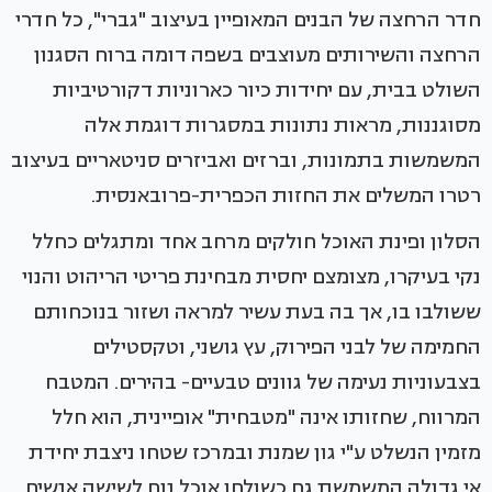
חדר הרחצה של הבנים המאופיין בעיצוב "גברי", כל חדרי
הרחצה והשירותים מעוצבים בשפה דומה ברוח הסגנון
השולט בבית, עם יחידות כיור כארוניות דקורטיביות
מסוגננות, מראות נתונות במסגרות דוגמת אלה
המשמשות בתמונות, וברזים ואביזרים סניטאריים בעיצוב
רטרו המשלים את החזות הכפרית-פרובאנסית.
הסלון ופינת האוכל חולקים מרחב אחד ומתגלים כחלל
נקי בעיקרו, מצומצם יחסית מבחינת פריטי הריהוט והנוי
ששולבו בו, אך בה בעת עשיר למראה ושזור בנוכחותם
החמימה של לבני הפירוק, עץ גושני, וטקסטילים
בצבעוניות נעימה של גוונים טבעיים- בהירים. המטבח
המרווח, שחזותו אינה "מטבחית" אופיינית, הוא חלל
מזמין הנשלט ע"י גון שמנת ובמרכז שטחו ניצבת יחידת
אי גדולה המשמשת גם כשולחן אוכל נוח לשישה אנשים.