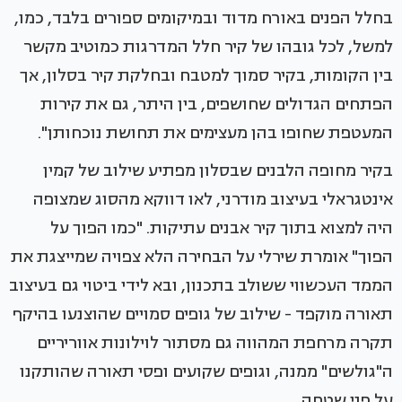
בחלל הפנים באורח מדוד ובמיקומים ספורים בלבד, כמו,
למשל, לכל גובהו של קיר חלל המדרגות כמוטיב מקשר
בין הקומות, בקיר סמוך למטבח ובחלקת קיר בסלון, אך
הפתחים הגדולים שחושפים, בין היתר, גם את קירות
המעטפת שחופו בהן מעצימים את תחושת נוכחותן".
בקיר מחופה הלבנים שבסלון מפתיע שילוב של קמין
אינטגראלי בעיצוב מודרני, לאו דווקא מהסוג שמצופה
היה למצוא בתוך קיר אבנים עתיקות. "כמו הפוך על
הפוך" אומרת שירלי על הבחירה הלא צפויה שמייצגת את
הממד העכשווי ששולב בתכנון, ובא לידי ביטוי גם בעיצוב
תאורה מוקפד - שילוב של גופים סמויים שהוצנעו בהיקף
תקרה מרחפת המהווה גם מסתור לוילונות אווריריים
ה"גולשים" ממנה, וגופים שקועים ופסי תאורה שהותקנו
על פני שטחה.