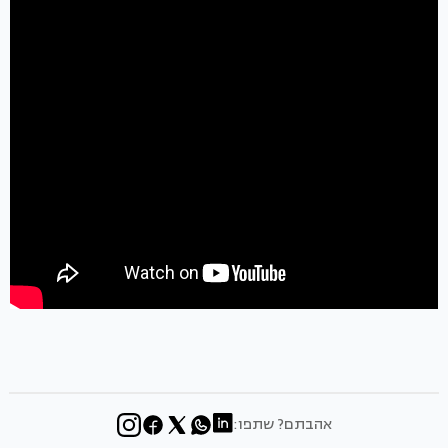
אהבתם? שתפו: