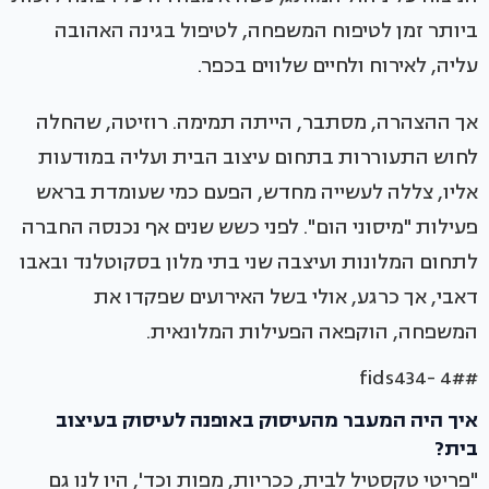
ביותר זמן לטיפוח המשפחה, לטיפול בגינה האהובה
עליה, לאירוח ולחיים שלווים בכפר.
אך ההצהרה, מסתבר, הייתה תמימה. רוזיטה, שהחלה
לחוש התעוררות בתחום עיצוב הבית ועליה במודעות
אליו, צללה לעשייה מחדש, הפעם כמי שעומדת בראש
פעילות "מיסוני הום". לפני כשש שנים אף נכנסה החברה
לתחום המלונות ועיצבה שני בתי מלון בסקוטלנד ובאבו
דאבי, אך כרגע, אולי בשל האירועים שפקדו את
המשפחה, הוקפאה הפעילות המלונאית.
#fids434- 4#
איך היה המעבר מהעיסוק באופנה לעיסוק בעיצוב
בית?
"פריטי טקסטיל לבית, ככריות, מפות וכד', היו לנו גם