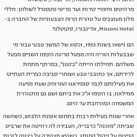
מרהיטים וחיפויי קירות ועד פריטי טקסטיל לשולחן: חללי
מלון מעוצבים על טהרת הרוח הצבעוניות של החברה ב-
Missoni Hotel, אדינבורו, סקוטלנד.
הם נישאו בשנת 1953, וכסוג של המשך טבעי עבור מי
שבבעלות הוריה היה מפעל סריגה הקימו השניים מפעל
משלהם. תחילתו הייתה "בקטן", במרתף מתחת
לדירתם, אך כחובבי טבע ושוחרי סביבה כפרית העתיקו
את פעילותם לכפר סומיראגו המרוחק שעת נסיעה
ממילאנו, בו הקימו א"כ את ביתם ושם גם מתגוררת
המשפחה המורחבת עד היום.
אחרי שנות פעילות רבות בתחום אופנת הלבוש, כשחשה
שביתה "מוכנה" כדבריה, העבירה לה רוזיטה את שרביט
הניצוח על ניהול המותג, כשהיא מצהירה על רצונה לזכות