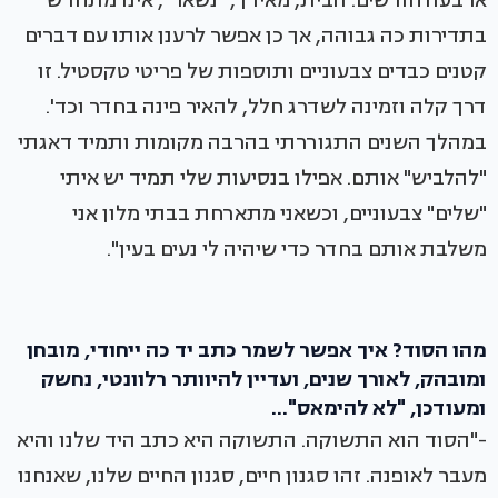
ארבעה חודשים. הבית, מאידך, "נשאר", אינו מתחדש
בתדירות כה גבוהה, אך כן אפשר לרענן אותו עם דברים
קטנים כבדים צבעוניים ותוספות של פריטי טקסטיל. זו
דרך קלה וזמינה לשדרג חלל, להאיר פינה בחדר וכד'.
במהלך השנים התגוררתי בהרבה מקומות ותמיד דאגתי
"להלביש" אותם. אפילו בנסיעות שלי תמיד יש איתי
"שלים" צבעוניים, וכשאני מתארחת בבתי מלון אני
משלבת אותם בחדר כדי שיהיה לי נעים בעין".
מהו הסוד? איך אפשר לשמר כתב יד כה ייחודי, מובחן
ומובהק, לאורך שנים, ועדיין להיוותר רלוונטי, נחשק
ומעודכן, "לא להימאס"...
-"הסוד הוא התשוקה. התשוקה היא כתב היד שלנו והיא
מעבר לאופנה. זהו סגנון חיים, סגנון החיים שלנו, שאנחנו