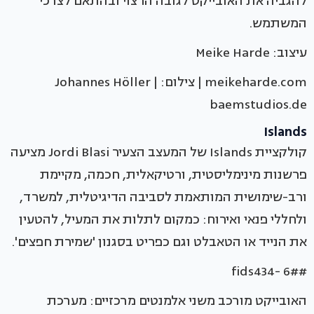
להגביה את האובייקט לגובה הרצוי ובהתאם לצרכי
המשתמש.
עיצוב: Meike Harde
meikeharde.com | צילום: Johannes Höller |
baemstudios.de
Islands
קולקציית Islands של המעצב הצעיר Jordi Blasi מציעה
פרשנות מינימליסטית, ורטיקאלית, חכמה, מקיימת
ורב-שימושית המותאמת לסביבה הדיגיטלית, למשרד,
ולחללי פנאי ואירוח: כמקום לתלות את המעיל, להטעין
את הנייד או הטאבלט וגם כפריט בסגנון 'שמירת חפצים'.
#fids434- 6#
האובייקט מורכב משני אלמנטים מרכזיים: מערכת