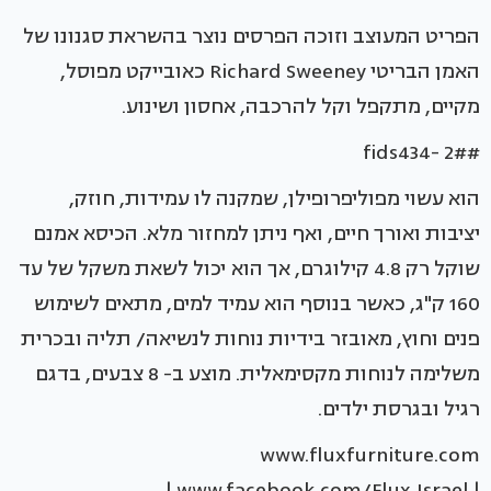
הפריט המעוצב וזוכה הפרסים נוצר בהשראת סגנונו של
האמן הבריטי Richard Sweeney כאובייקט מפוסל,
מקיים, מתקפל וקל להרכבה, אחסון ושינוע.
#fids434- 2#
הוא עשוי מפוליפרופילן, שמקנה לו עמידות, חוזק,
יציבות ואורך חיים, ואף ניתן למחזור מלא. הכיסא אמנם
שוקל רק 4.8 קילוגרם, אך הוא יכול לשאת משקל של עד
160 ק"ג, כאשר בנוסף הוא עמיד למים, מתאים לשימוש
פנים וחוץ, מאובזר בידיות נוחות לנשיאה/ תליה ובכרית
משלימה לנוחות מקסימאלית. מוצע ב- 8 צבעים, בדגם
רגיל ובגרסת ילדים.
www.fluxfurniture.com
| www.facebook.com/Flux.Israel |