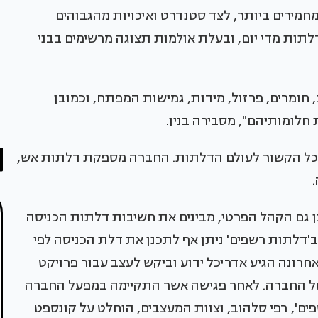
חמירים ביותר, לצד סטנדרט ואיכויות מהגבוהים
תות מדי יום, ובעלת אולמות תצוגה מרשימים בבני
 חומרים, פרזול, מידות, גמישות המפתח, וכמובן
 חלומותיהם", מסבירה בנין.
סף, 'דלתות רשפים' מהווה ONE STOP SHOP בכל הקשור לעולם הדלתות. החברה מספקת דלתות אש,
ן גם הקהל הפרטי, מבינים את חשיבות דלתות הכניסה
'דלתות רשפים' ניתן אף לתכנן את דלת הכניסה לפי
אחרונה הגיע אדריכל ידוע וביקש לעצב עבור פרויקט
ם של החברה. לאחר פגישה אשר התקיימה במפעל החברה
ים', רפי סלהוב, וצוות המעצבים, הוחלט על קונספט