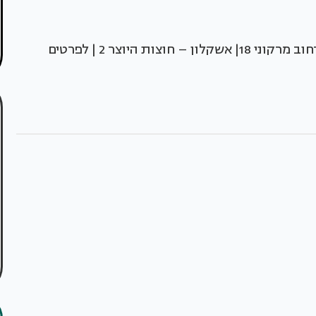
דלתות רשפים -בני ברק – רחוב לח"י 9 | חיפה – רחוב מרקוני 18| אשקלון – חוצות היוצר 2 | לפרטים