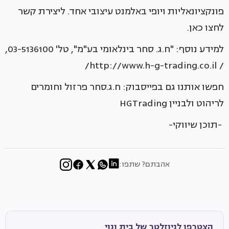
פונקציונאליות ויופי באלמנט עיצובי אחד. ליצירת קשר
לחצו כאן.
למידע נוסף: "ח.ג. סחר בינלאומי בע"מ", טל' 03-5136100,
/ http://www.h-g-trading.co.il/
חפשו אותנו גם בפייסבוק: ח.ג.סחר פרזול וחומרים
לריהוט ולבניין HGTrading
-תוכן שיווקי-
אהבתם? שתפו:
הצטרפו לניוזלטר של בית ונוי