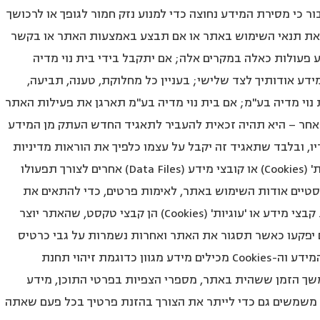
 כי מסירת המידע נחוצה כדי למנוע נזק חמור לגופך או לרכושך
 את תנאי השימוש באתר או אם תבצע באמצעות האתר או בקשר
צע פעולות כאלה במקרים אלה; אם יתקבל בידי בית נוי מדיה
ידע אודותיך לצד שלישי; בעניין כל מחלוקת, טענה, תביעה,
ת נוי מדיה בע"מ; אם בית נוי מדיה בע"מ תארגן את פעילות האתר
אחר – היא תהיה זכאית להעביר לתאגיד החדש העתק מן המידע
, ובלבד שתאגיד זה יקבל על עצמו כלפיך את הוראות מדיניות
פרטיות זו. Cookies האתר עשוי להשתמש ב'עוגיות' (Cookies) או קובצי מידע (Data Files) אחרים לצורך תפעולו
יסטיים אודות השימוש באתר, לאימות פרטים, כדי להתאים את
האתר להעדפותיך האישיות ולצרכי אבטחת מידע. קבצי מידע או 'עוגיות' (Cookies) הן קבצי טקסט, שהאתר יוצר
 יפקעו כאשר תסגור את האתר ואחרות נשמרות על גבי כרטיס
הרשת במכשיר איתו אתה גולש באינטרנט. קבצי המידע וה-Cookies מכילים מידע מגוון כדוגמת זיהוי תחנת
שך הזמן ששהית באתר, מספרי הצפיות בפרטי התוכן, מידע
משמשים גם כדי לייתר את הצורך בהזנת פרטיך בכל פעם שאתה