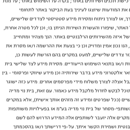
רך רכישת תכנים ושירותים באתר; בקרה על השימוש באתר; על מנת
 את המודעות שיוצגו לעיניך בעת הביקור באתר לתחומי
, או לצורך ניתוח ומסירת מידע סטטיסטי לצדדים שלישיים,
האתר, שיפורו והעשרת השירות הניתן בו; וכן לכל מטרה אחרת,
של איזה מהשירותים הרלבנטיים באתר. הנך מצהיר ומתחייב
נו נכון אמין ומדויק וכן כי בצעת את ההרשמה ו/או מסרת את
ור צדדים שלישיים, למעט במקרים בהם הורשת לעשות כן,
ת ו/או בתנאי השימוש הייעודיים. מסירת מידע לצד שלישי בית
ר אלקטרוני מידע בדבר שירותיה וכן מידע שיווקי ופרסומי - בין
ל אצלה לצורך משלוח מידי מפרסמים אחרים. מידע כזה ישוגר
כל לבקש לחדול מלקבל מידע כאמור. עם זאת, בית נוי מדיה
ים (ככל שפרטים ומידע זה מזהים אותך אישית), אלא במקרים
שותפי-מסחר של בית נוי מדיה בע"מ או בפעילויות משותפות
במקרים אלה יועבר לשותפים אלה המידע הדרוש להם לשם
בנטית ושמירת הקשר איתך. על-פי דרישתך ו/או בהסכמתך