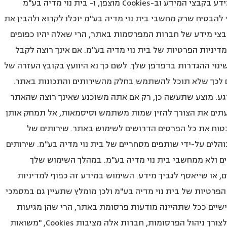
מבקר מחדש במדורים באתר המחייבים רישום. המידע בקבצי המידע וב-Cookies מוצפן, ו- בית נוי מדיה בע"מ
להבטיח שרק מחשבי בית נוי מדיה בע"מ יוכלו לקרוא ולהבין את
ע האגור בהם. ככל שיישלחו אליך Cookies וקבצי מידע של חברות המפרסמות באתר, הרי שאלה יהיו כפופים
יניות הפרטיות של בית נוי מדיה בע"מ. אם אינך רוצה לקבל
נע מכך על ידי שינוי ההגדרות בדפדפן שלך. לשם כך נא היוועץ בקובץ העזרה של
בצי מידע או Cookies עלול לגרום לכך שלא תוכל להשתמש בחלק מהשירותים והתכונות באתר.
, אתה יכול למחוק את ה-Cookies בכל רגע. מוצע שתעשה כן, רק אם אתה משוכנע שאינך רוצה שהאתר
לעתים את הצורך להזין שמות משתמש וסיסמאות, אל תמחק אותן
וח את כל הפרטים הדרושים לשימוש באתר. שירותים של
לים על-ידי שותפים מסחריים של בית נוי מדיה בע"מ. שירותים
 ולא ממחשבי בית נוי מדיה בע"מ. במהלך השימוש שלך
 או שייאסף לגביך מידע. השימוש במידע זה כפוף למדיניות
הפרטיות של בית נוי מדיה בע"מ ולכן מומלץ שתעיין גם במסמכי
שיים ככל שתהיינה מודעות פרסומת באתר, הרי שהן מגיעות
ממחשביהם של הגופים המפרסמים את המודעות. לצורך ניהול הפרסומות, חברות אלה מציבות Cookies, "משואות