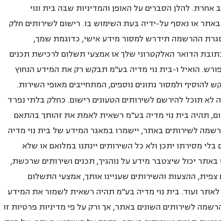
אחרת. להלן הסברים על האופן והמדיניות שבה בית ונוי
ר או נאסף על-ידיה בעת השימוש בו. רישום לשירותים חלק
גרת ההרשמה תידרש למסור מידע אישי, כדוגמת שמך,
תובת הדואר האלקטרוני שלך או אמצעי תשלום לרכישת תכנים
ורש. הואיל ו-בית נוי מדיה בע"מ תבקש רק את המידע הנחוץ
להוסיף ולמסור נתונים נוספים, המתחייבים מאופי השירות.
לא תוכל להירשם לשירותים הטעונים רישום. כחלק בלתי נפרד
ם, תהיה בית נוי מדיה בע"מ רשאית לאמת את זהותך בהתאם
מה לשירותים באתר, יישמרו במאגר המידע של בית נוי מדיה
 בלי מסירתו יתכן ולא כל השירותים יינתנו במלואם או שלא
אתר יכול שיצטבר מידע על נוהגיך, תכנים ושירותים שרכשת,
פית, ההצעות והשירותים שעניינו אותך, אמצעי התשלום
תר ועוד. בית נוי מדיה בע"מ תהיה רשאית לשמור את המידע
שמה לשירותים השונים באתר, אך ורק על פי מדיניות פרטיות זו