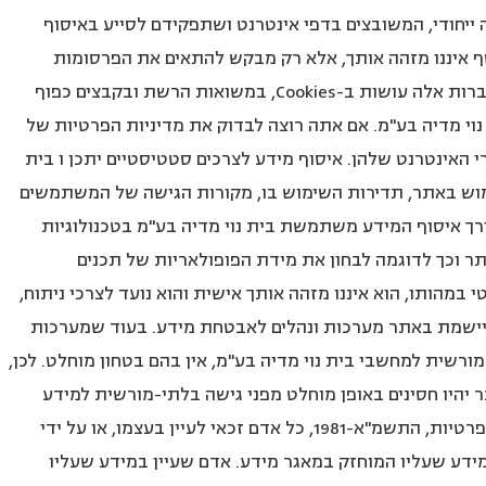
ים בעלי מזהה ייחודי, המשובצים בדפי אינטרנט ושתפקידם לסייע באיסוף
ף איננו מזהה אותך, אלא רק מבקש להתאים את הפרסומות
שיוצגו בפניך לנושאים שיעניינו אותך. השימוש שחברות אלה עושות ב-Cookies, במשואות הרשת ובקבצים כפוף
 נוי מדיה בע"מ. אם אתה רוצה לבדוק את מדיניות הפרטיות של
אינטרנט שלהן. איסוף מידע לצרכים סטטיסטיים יתכן ו בית
מוש באתר, תדירות השימוש בו, מקורות הגישה של המשתמשים
צורך איסוף המידע משתמשת בית נוי מדיה בע"מ בטכנולוגיות
ר וכך לדוגמה לבחון את מידת הפופולאריות של תכנים
במהותו, הוא איננו מזהה אותך אישית והוא נועד לצרכי ניתוח,
מיישמת באתר מערכות ונהלים לאבטחת מידע. בעוד שמערכות
ורשית למחשבי בית נוי מדיה בע"מ, אין בהם בטחון מוחלט. לכן,
 יהיו חסינים באופן מוחלט מפני גישה בלתי-מורשית למידע
המאוחסן בו. זכות לעיין במידע על-פי חוק הגנת הפרטיות, התשמ"א-1981, כל אדם זכאי לעיין בעצמו, או על ידי
מידע שעליו המוחזק במאגר מידע. אדם שעיין במידע שעליו