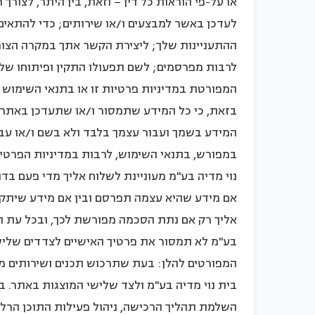
או על-פי הוראות כל דין – וזאת, בין היתר, לצו
לעדכן באשר למבצעים ו/או שירותים; כדי להתאים
ההתעניינות שלך; ליצירת הקשר אתך במקרה הצורך
לרבות מפרסמים; לשם תפעולו התקין ופיתוחו של 
המפורטת במדיניות פרטיות זו או בתנאי השימוש 
בזאת, כי כל המידע שתמסור ו/או שתעדכן באתר, ה
המידע בשמך ועבור עצמך בלבד ולא בשם ו/או עב
במפורש, בתנאי השימוש, לרבות במדיניות הפרטיו
נוי מדיה בע"מ מעוניינת לשלוח אליך מדי פעם בדוא
אם מידע שהיא עצמה תפרסם ובין אם מידע שיתקב
אליך רק אם נתת הסכמה מפורשת לכך, ובכל עת תו
בע"מ לא תמסור את פרטיך האישיים לצדדים שלישי
המפורטים להלן: בעת שתרכוש תכנים ושירותים מ
בית נוי מדיה בע"מ ולצד שלישי המוצגות באתר. 
השלמת תהליך הרכישה, ניהול פעילות התוכן הרל