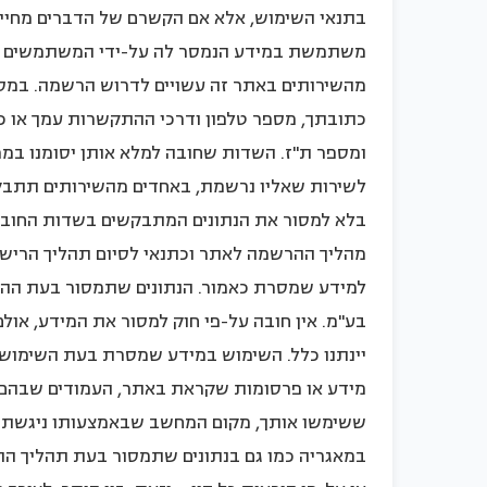
בתנאי השימוש, אלא אם הקשרם של הדברים מחייב 
משתמשת במידע הנמסר לה על-ידי המשתמשים באת
מהשירותים באתר זה עשויים לדרוש הרשמה. במס
כתובתך, מספר טלפון ודרכי ההתקשרות עמך או כ
ומספר ת"ז. השדות שחובה למלא אותן יסומנו במפ
לשירות שאליו נרשמת, באחדים מהשירותים תתבקש 
בלא למסור את הנתונים המתבקשים בשדות החובה 
מהליך ההרשמה לאתר וכתנאי לסיום תהליך הרישו
למידע שמסרת כאמור. הנתונים שתמסור בעת ההרש
בע"מ. אין חובה על-פי חוק למסור את המידע, אולם
יינתנו כלל. השימוש במידע שמסרת בעת השימוש ב
מידע או פרסומות שקראת באתר, העמודים שבהם צ
ששימשו אותך, מקום המחשב שבאמצעותו ניגשת לא
במאגריה כמו גם בנתונים שתמסור בעת תהליך ההר