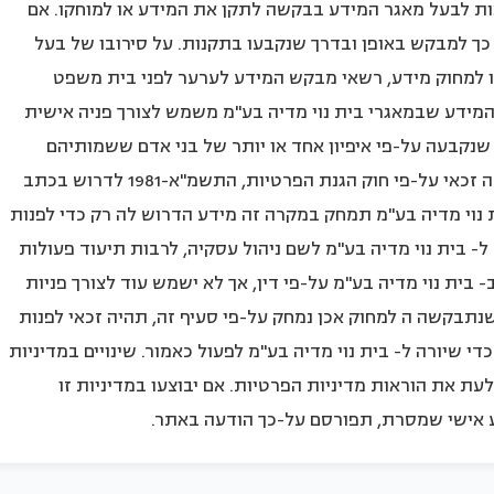
לפנות לבעל מאגר המידע בבקשה לתקן את המידע או למוחקו. אם
 כך למבקש באופן ובדרך שנקבעו בתקנות. על סירובו של בעל
ו למחוק מידע, רשאי מבקש המידע לערער לפני בית משפט
המידע שבמאגרי בית נוי מדיה בע"מ משמש לצורך פניה אישית
שנקבעה על-פי איפיון אחד או יותר של בני אדם ששמותיהם
כלולים במאגר ("פניה בהצעה מסחרית"), כי אז אתה זכאי על-פי חוק הגנת הפרטיות, התשמ"א-1981 לדרוש בכתב
נוי מדיה בע"מ תמחק במקרה זה מידע הדרוש לה רק כדי לפנות
- בית נוי מדיה בע"מ לשם ניהול עסקיה, לרבות תיעוד פעולות
בית נוי מדיה בע"מ על-פי דין, אך לא ישמש עוד לצורך פניות
 כי המידע שנתבקשה ה למחוק אכן נמחק על-פי סעיף זה, תהיה זכאי לפנות
 שיורה ל- בית נוי מדיה בע"מ לפעול כאמור. שינויים במדיניות
ת את הוראות מדיניות הפרטיות. אם יבוצעו במדיניות זו
דע אישי שמסרת, תפורסם על-כך הודעה באתר.